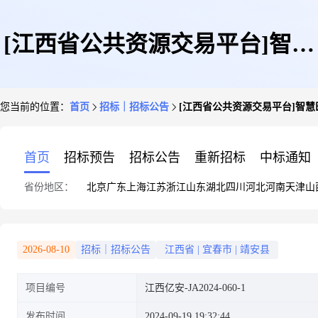
[江西省公共资源交易平台]智慧
您当前的位置：
首页
招标｜招标公告
[江西省公共资源交易平台]智慧
医疗及医疗装备应急能力提升建
首页
招标预告
招标公告
重新招标
中标通知
省份地区：
北京
广东
上海
江苏
浙江
山东
湖北
四川
河北
河南
天津
山
设项目-医疗应急能力提升医疗
2026-08-10
招标｜招标公告
江西省
|
宜春市
|
靖安县
项目编号
江西亿安-JA2024-060-1
装备采购(2024年卒中中心设备
发布时间
2024-09-19 19:32:44