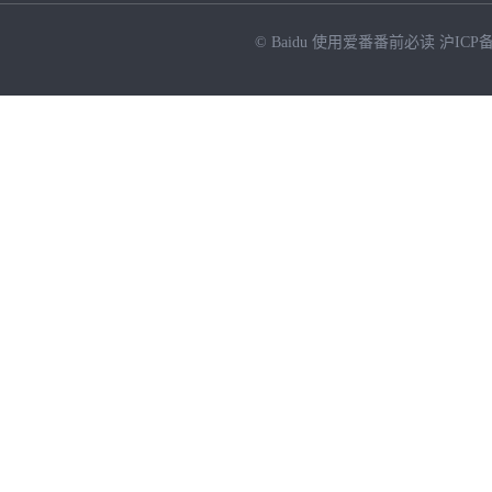
© Baidu
使用爱番番前必读
沪ICP备
NEW
HOT
暂时没有搜索结果…