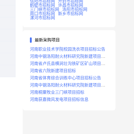
信阳市招标网
开封市招标网
鹤壁市招标网
许昌市招标网
三门峡市招标网
洛阳市招标网
周口市招标网
新乡市招标网
漯河市招标网
最新采购项目
河南职业技术学院校园洗衣项目招标公告
河南中钢洛阳耐火材料研究院新建项目招
标
河南省卢氏县横涧壮沟铁矿区矿山项目招
标公告
河南省六院新建项目招标
河南省体育综合训练中心项目招标公告
河南中钢洛阳耐火材料研究院新建项目招
标
河南桐粟牧业三门峡项目招标
河南获嘉微风发电项目招标信息