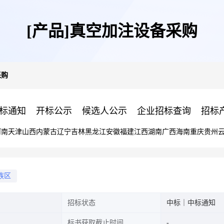
[产品]真空加注设备采购
采购
标通知
开标公示
候选人公示
企业招标查询
招标
河南
天津
山西
内蒙古
辽宁
吉林
黑龙江
安徽
福建
江西
湖南
广西
海南
重庆
贵州
族区
招标状态
中标｜中标通知
标书获取截止时间