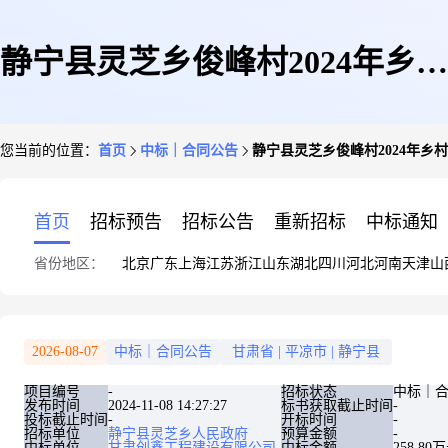
静宁县灵芝乡俊峰村2024年乡村
您当前的位置：
首页
中标｜合同公告
静宁县灵芝乡俊峰村2024年乡村
建设示范村项目001合同
首页
招标预告
招标公告
重新招标
中标通知
省份地区：
北京
广东
上海
江苏
浙江
山东
湖北
四川
河北
河南
天津
山
2026-08-07
中标｜合同公告
甘肃省
|
平凉市
|
静宁县
项目编号
招标状态
中标｜
发布时间
2024-11-08 14:27:27
标书获取截止时间
投标截止时间
开标时间
招标单位
静宁县灵芝乡人民政府
预算金额
中标单位
甘肃创鑫工程建设有限公司
中标金额
258.80