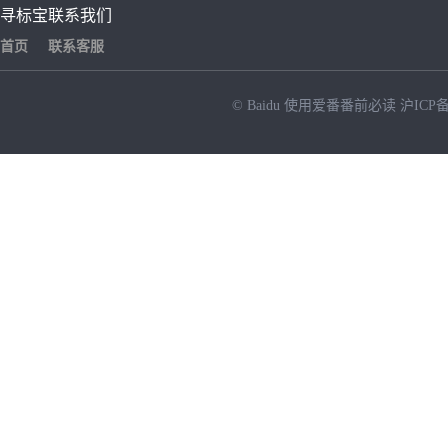
寻标宝
联系我们
首页
联系客服
© Baidu
使用爱番番前必读
沪ICP备
NEW
HOT
暂时没有搜索结果…