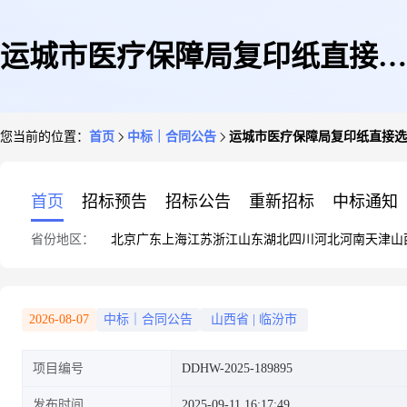
运城市医疗保障局复印纸直接选
您当前的位置：
首页
中标｜合同公告
运城市医疗保障局复印纸直接选
定采购合同
首页
招标预告
招标公告
重新招标
中标通知
省份地区：
北京
广东
上海
江苏
浙江
山东
湖北
四川
河北
河南
天津
山
2026-08-07
中标｜合同公告
山西省
|
临汾市
项目编号
DDHW-2025-189895
发布时间
2025-09-11 16:17:49