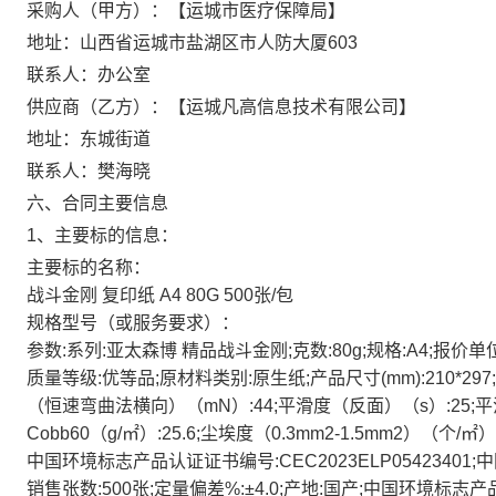
采购人（甲方）：【运城市医疗保障局】
地址：山西省运城市盐湖区市人防大厦603
联系人：办公室
供应商（乙方）：【运城凡高信息技术有限公司】
地址：东城街道
联系人：樊海晓
六、合同主要信息
1、主要标的信息：
主要标的名称：
战斗金刚 复印纸 A4 80G 500张/包
规格型号（或服务要求）：
参数:系列:亚太森博 精品战斗金刚;克数:80g;规格:A4;报价单位
质量等级:优等品;原材料类别:原生纸;产品尺寸(mm):210*29
（恒速弯曲法横向）（mN）:44;平滑度（反面）（s）:25;平滑
Cobb60（g/㎡）:25.6;尘埃度（0.3mm2-1.5mm2）（个/
中国环境标志产品认证证书编号:CEC2023ELP05423401;中国
销售张数:500张;定量偏差%:±4.0;产地:国产;中国环境标志