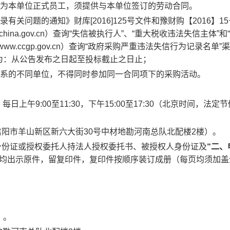
须为本单位正式员工，须提供与本单位签订的劳动合同。
关问题的通知》财库[2016]125号文件和豫财购【2016】1
china.gov.cn）查询“失信被执行人”、“重大税收违法失信主体”和
.ccgp.gov.cn）查询“政府采购严重违法失信行为记录名单”
为：从公告发布之日起至投标截止之日止；
关系的不同单位，不得同时参加同一合同项下的采购活动。
，每日上午9:00至11:30，下午15:00至17:30（北京时间，法定
阳市羊山新区新六大街30号中材地勘河南总队北配楼2楼）
。
身份证或授权委托人持法人授权委托书、被授权人身份证及
“二、
均出示原件，留复印件，复印件按顺序装订成册（每页均须加盖
）。