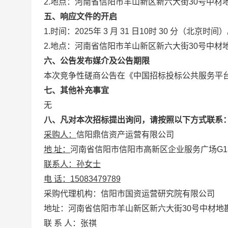
2.地点：
河南省信阳市羊山新区新六大街30号中材
五
、
响应文件的开启
1.时间：2025年
3
月
31
日
10
时
3
0 分（北京时间）
2.地点：
河南省信阳市羊山新区新六大街30号中材
六
、公告发布媒介及公告期限
本次竞争性磋商公告在《中国招标投标公共服务平
七
、
其他补充事宜
无
八、凡对本次招标提出询问，请按照以下方式联系
采购人：
信阳鼎信资产运营有限公司
地 址：
河南省信阳市信阳市高新区企业服务广场G1
联系人：孙女士
电 话：
15083479789
采购代理机构：信阳市国资运营研究院有限公司
地址：
河南省信阳市羊山新区新六大街30号中材地
联 系 人：张祺