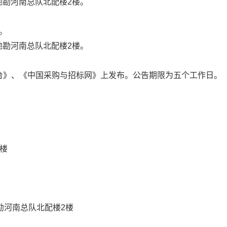
地勘河南总队北配楼2楼
。
。
地勘河南总队北配楼2楼
。
台》、《中国采购与招标网》上发布
。公告期限为五个工作日。
：
楼
勘河南总队北配楼2楼