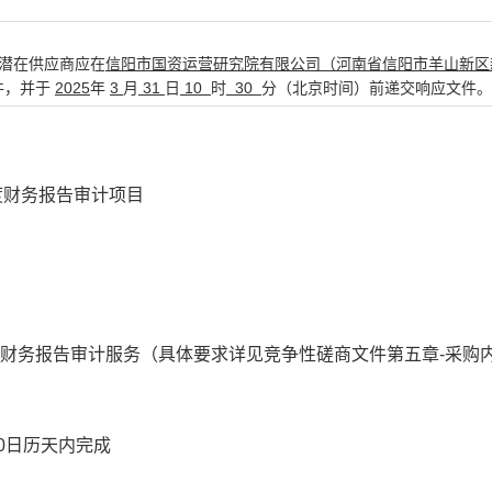
潜在供应商应在
信阳市国资运营研究院有限公司（河南省信阳市羊山新区
件
，并于
20
25
年
3
月
31
日
10
时
3
0
分（北京时间）前递交
响应文件
。
度财务报告审计项目
度财务报告审计服务
（具体要求详见竞争性磋商文件第五章-采购
0日历天内完成