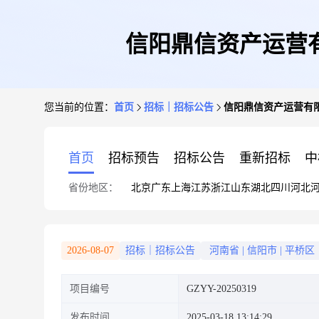
信阳鼎信资产运营有
您当前的位置：
首页
招标｜招标公告
信阳鼎信资产运营有限
首页
招标预告
招标公告
重新招标
中
省份地区：
北京
广东
上海
江苏
浙江
山东
湖北
四川
河北
2026-08-07
招标｜招标公告
河南省
|
信阳市
|
平桥区
项目编号
GZYY-20250319
发布时间
2025-03-18 13:14:29