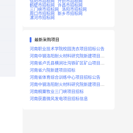
信阳市招标网
开封市招标网
鹤壁市招标网
许昌市招标网
三门峡市招标网
洛阳市招标网
周口市招标网
新乡市招标网
漯河市招标网
最新采购项目
河南职业技术学院校园洗衣项目招标公告
河南中钢洛阳耐火材料研究院新建项目招
标
河南省卢氏县横涧壮沟铁矿区矿山项目招
标公告
河南省六院新建项目招标
河南省体育综合训练中心项目招标公告
河南中钢洛阳耐火材料研究院新建项目招
标
河南桐粟牧业三门峡项目招标
河南获嘉微风发电项目招标信息