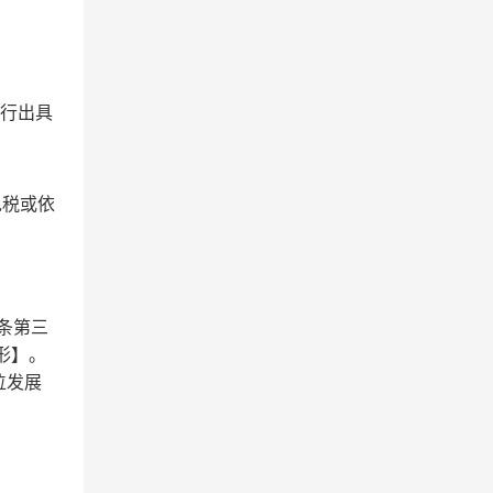
户行出具
免税或依
条第三
形】。
位发展