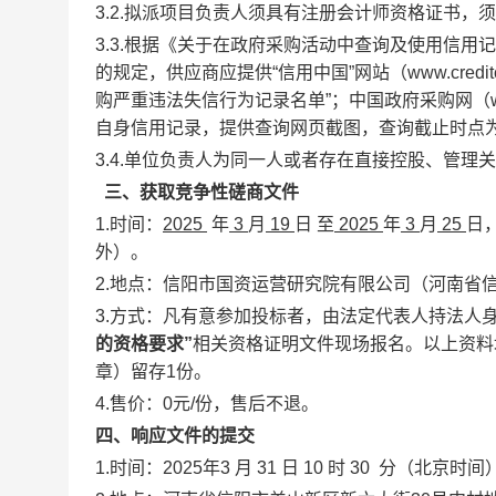
3.
2.拟派项目负责人须具有注册会计师资格证书，
3.
3.
根据《关于在政府采购活动中查询及使用信用记录有
的规定，供应商应提供“信用中国”网站（www.credit
购严重违法失信行为记录名单”；中国政府采购网（www
自身信用记录，提供查询网页截图，查询截止时点
3.4
.单位负责人为同一人或者存在直接控股、管理
三、获取竞争性磋商文件
1.时间：
2025
年
3
月
19
日 至
2025
年
3
月
25
日
外）。
2.地点：信阳市国资运营研究院有限公司
（河南省信
3.方式：凡有意参加投标者，由法定代表人持法人
的资格要求”
相关资格证明文件现场报名。以上资料
章）留存1份。
4.售价：0元/份，售后不退。
四、响应文件的提交
1.时间：2025年
3
月
31
日
10
时
3
0 分（北京时间