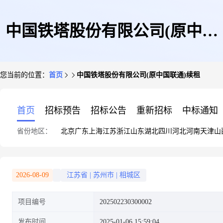
中国铁塔股份有限公司(原中国
您当前的位置：
首页
中国铁塔股份有限公司(原中国联通)续租
联通)续租
首页
招标预告
招标公告
重新招标
中标通知
省份地区：
北京
广东
上海
江苏
浙江
山东
湖北
四川
河北
河南
天津
山
2026-08-09
江苏省
|
苏州市
|
相城区
项目编号
202502230300002
发布时间
2025-01-06 15:59:04