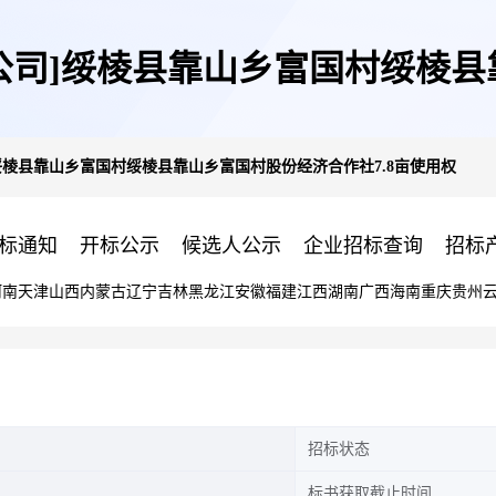
公司]绥棱县靠山乡富国村绥棱县靠
绥棱县靠山乡富国村绥棱县靠山乡富国村股份经济合作社7.8亩使用权
亩使用权
标通知
开标公示
候选人公示
企业招标查询
招标
河南
天津
山西
内蒙古
辽宁
吉林
黑龙江
安徽
福建
江西
湖南
广西
海南
重庆
贵州
招标状态
标书获取截止时间