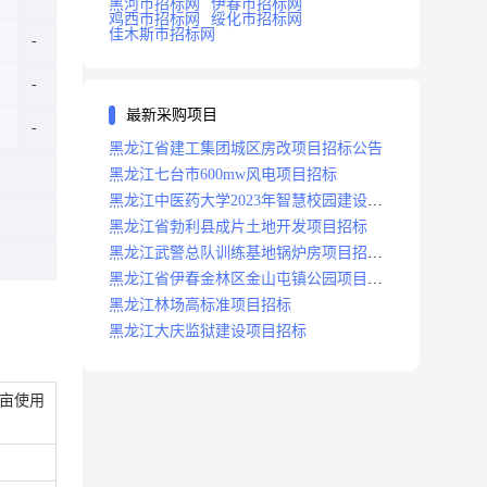
黑河市招标网
伊春市招标网
鸡西市招标网
绥化市招标网
佳木斯市招标网
最新采购项目
黑龙江省建工集团城区房改项目招标公告
黑龙江七台市600mw风电项目招标
黑龙江中医药大学2023年智慧校园建设项
目招标公告
黑龙江省勃利县成片土地开发项目招标
黑龙江武警总队训练基地锅炉房项目招标
公示
黑龙江省伊春金林区金山屯镇公园项目招
标公告
黑龙江林场高标准项目招标
黑龙江大庆监狱建设项目招标
8亩使用