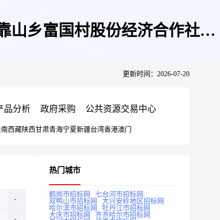
山乡富国村股份经济合作社7.8
更新时间：2026-07-20
产品分析
政府采购
公共资源交易中心
云南
西藏
陕西
甘肃
青海
宁夏
新疆
台湾
香港
澳门
热门城市
鹤岗市招标网
七台河市招标网
双鸭山市招标网
大兴安岭地区招标网
哈尔滨市招标网
牡丹江市招标网
大庆市招标网
齐齐哈尔市招标网