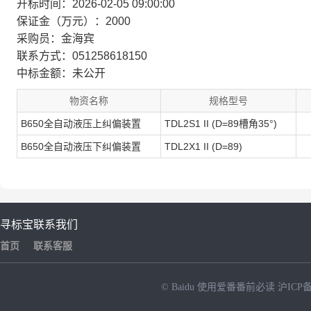
开标时间：2026-02-05 09:00:00
保证金（万元）：2000
采购员：金海宾
联系方式：051258618150
中标金额：未公开
物资名称
规格型号
B650全自动液压上纠偏装置
TDL2S1 II (D=89槽角35°)
B650全自动液压下纠偏装置
TDL2X1 II (D=89)
寻标宝
联系我们
首页
联系客服
© Baidu
使用爱番番前必读
沪ICP备