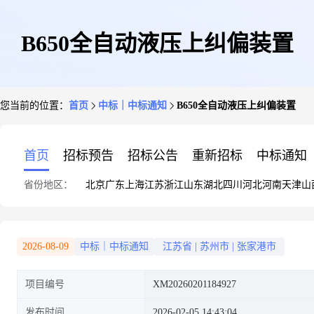
B650全自动液压上纠偏装置
您当前的位置：
首页
中标｜中标通知
B650全自动液压上纠偏装置
首页
招标预告
招标公告
重新招标
中标通知
省份地区：
北京
广东
上海
江苏
浙江
山东
湖北
四川
河北
河南
天津
山
2026-08-09
中标｜中标通知
江苏省
|
苏州市
|
张家港市
项目编号
XM20260201184927
发布时间
2026-02-05 14:43:04