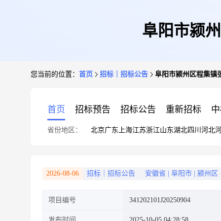
阜阳市颍州
您当前的位置：
首页
招标｜招标公告
阜阳市颍州区程集镇张
首页
招标预告
招标公告
重新招标
中
省份地区：
北京
广东
上海
江苏
浙江
山东
湖北
四川
河北
2026-08-06
招标｜招标公告
安徽省
|
阜阳市
|
颍州区
项目编号
341202101J20250904
发布时间
2025-10-05 04:28:58