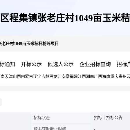
区程集镇张老庄村1049亩玉米
老庄村1049亩玉米秸秆粉碎项目
标通知
开标公示
候选人公示
企业招标查询
招标
河南
天津
山西
内蒙古
辽宁
吉林
黑龙江
安徽
福建
江西
湖南
广西
海南
重庆
贵州
招标状态
招标｜招标公告
标书获取截止时间