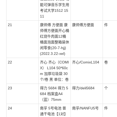
能可弹音乐学生用
考试大学1512 15
11
21
康师傅 方便面 康
康师傅方便面
件
师傅方便面开心桶
红烧牛肉面12桶
桶面泡面整箱装休
闲零食(20-7-hjj)
(2022.3.22-xel)
22
齐心 齐心（COMI
齐心/ComixL104
卷
X） L104 50*60c
m 加厚垃圾袋 30
个/卷 黑 单位：卷
23
得力 5684 得力 5
得力/deli5684
个
684 档案盒A4
（蓝）75mm
24
南孚 5号电池 普
南孚/NANFU5号
件
通干电池【1对】