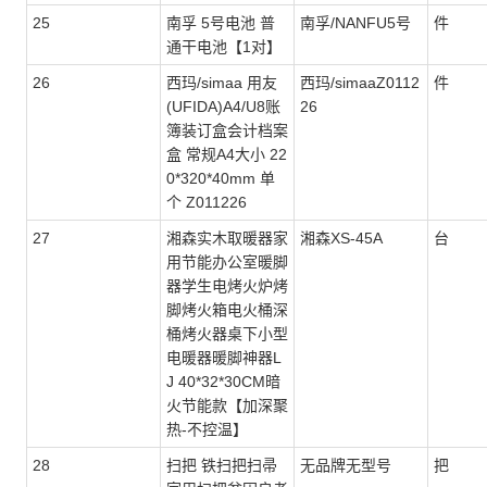
25
南孚 5号电池 普
南孚/NANFU5号
件
通干电池【1对】
26
西玛/simaa 用友
西玛/simaaZ0112
件
(UFIDA)A4/U8账
26
簿装订盒会计档案
盒 常规A4大小 22
0*320*40mm 单
个 Z011226
27
湘森实木取暖器家
湘森XS-45A
台
用节能办公室暖脚
器学生电烤火炉烤
脚烤火箱电火桶深
桶烤火器桌下小型
电暖器暖脚神器L
J 40*32*30CM暗
火节能款【加深聚
热-不控温】
28
扫把 铁扫把扫帚
无品牌无型号
把