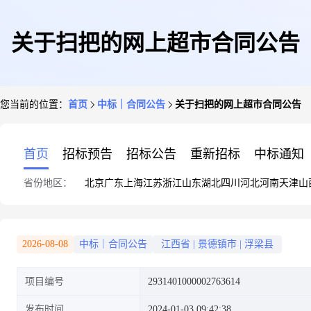
关于扫把的网上超市合同公告
您当前的位置：
首页
中标｜合同公告
关于扫把的网上超市合同公告
首页
招标预告
招标公告
重新招标
中标通知
省份地区：
北京
广东
上海
江苏
浙江
山东
湖北
四川
河北
河南
天津
山
2026-08-08
中标｜合同公告
江西省
|
景德镇市
|
浮梁县
项目编号
2931401000002763614
发布时间
2024-01-03 09:42:38