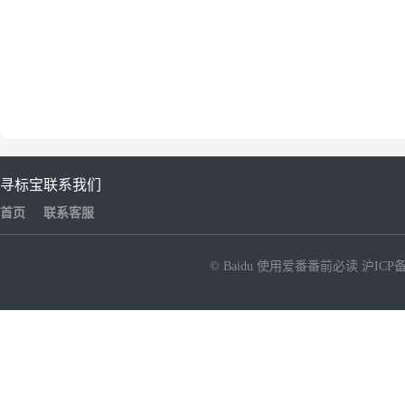
寻标宝
联系我们
首页
联系客服
© Baidu
使用爱番番前必读
沪ICP备
NEW
HOT