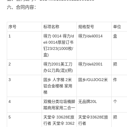
六、合同内容：
序号
标项名称
规格型号
单位
1
得力 0014 得力/d
得力/deli0014
盒
eli 0014厚层订书
钉23/23(1000枚/
盒)
2
得力2001美工刀
得力/deli2001
把
办公刀具(混)(把)
3
固乡 人字梯 2米
固乡/GUJOG2米
件
铝合金楼梯 家用
梯
4
双桶分类垃圾桶脚
无品牌20L
个
踏商用家用二合一
5
天堂伞 33628E旅
天堂伞33628E旅
把
行者 天堂伞 3362
行者