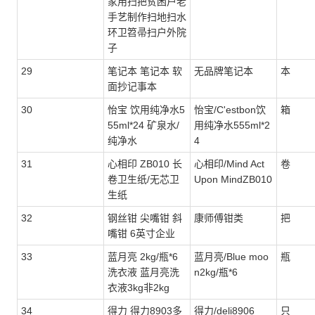
家用扫把贫困户老
手艺制作扫地扫水
环卫笤帚扫户外院
子
29
笔记本 笔记本 软
无品牌笔记本
本
面抄记事本
30
怡宝 饮用纯净水5
怡宝/C'estbon饮
箱
55ml*24 矿泉水/
用纯净水555ml*2
纯净水
4
31
心相印 ZB010 长
心相印/Mind Act
卷
卷卫生纸/无芯卫
Upon MindZB010
生纸
32
钢丝钳 尖嘴钳 斜
康师傅钳类
把
嘴钳 6英寸企业
33
蓝月亮 2kg/瓶*6
蓝月亮/Blue moo
瓶
洗衣液 蓝月亮洗
n2kg/瓶*6
衣液3kg非2kg
34
得力 得力8903多
得力/deli8906
只