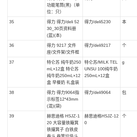
功能笔筒(黑)（单
位：只）
35
得力 得力/deli 52
得力/deli5230
本
30_30页资料册
(蓝)(本)
36
得力 9217 文件
得力/deli9217
个
座/文件架/文件框
37
特仑苏 纯牛奶250
特仑苏/MILK TEL
g
mL×12盒 特仑苏
UNSU 100纯牛奶
纯牛奶250mL×12
250mL×12盒
盒 早餐奶 礼盒装
38
得力 得力9064指
得力/deli9064
包
示标签12*43mm
(混)(袋)
39
赫思迪格 HSJZ-1
赫思迪格HSJZ-12
个
20 大容量铁簸箕
0
铁撮箕子 白铁皮
畚斗 畚箕垃圾斗