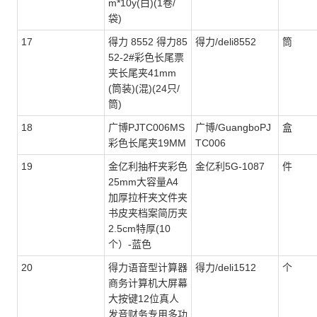
m*10y(白)(1卷/
袋)
17
得力 8552 得力85
得力/deli8552
筒
52-2#彩色长尾票
夹长尾夹41mm
(筒装)(混)(24只/
筒)
18
广博PJTC006MS
广博/GuangboPJ
盒
彩色长尾夹19MM
TC006
19
金亿利抽杆夹彩色
金亿利5G-1087
件
25mm大容量A4
加厚拉杆夹文件夹
书皮夹档案简历夹
2.5cm特厚(10
个）-蓝色
20
得力语音型计算器
得力/deli1512
个
商务计算机大屏幕
大按键12位真人
发音财务专用多功