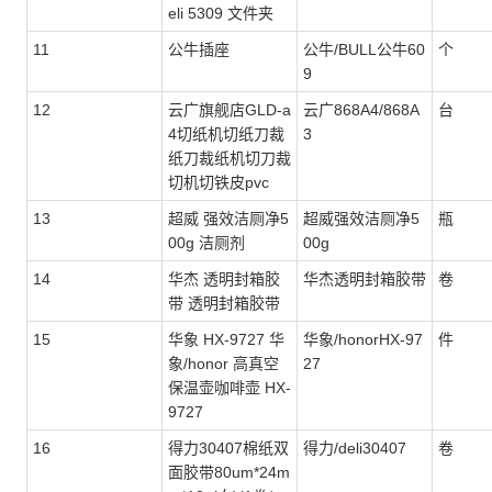
eli 5309 文件夹
11
公牛插座
公牛/BULL公牛60
个
9
12
云广旗舰店GLD-a
云广868A4/868A
台
4切纸机切纸刀裁
3
纸刀裁纸机切刀裁
切机切铁皮pvc
13
超威 强效洁厕净5
超威强效洁厕净5
瓶
00g 洁厕剂
00g
14
华杰 透明封箱胶
华杰透明封箱胶带
卷
带 透明封箱胶带
15
华象 HX-9727 华
华象/honorHX-97
件
象/honor 高真空
27
保温壶咖啡壶 HX-
9727
16
得力30407棉纸双
得力/deli30407
卷
面胶带80um*24m