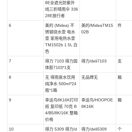
8E全遮光防紫外
线三折晴雨伞 336
28E旅行者
6
美的 (Midea) 不
美的/MideaTM15
件
锈钢烧水壶 电水
02B
壶 家用电热水壶
TM1502b 1.5L 白
色
7
得力 7103 得力固
得力/deli7103
支
体胶7103*1支
8
无 得雨泉水饮用
无品牌无
箱
纯净水 500ml*24
瓶*1箱
9
幸运鸟8K16K打印
幸运鸟/HOOPOE
箱
纸 复印纸 70克 B
8K16K
4/B5/8K/16K 整箱
价格
10
得力 5309 得力/d
得力/deli5309
个