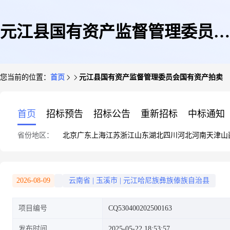
元江县国有资产监督管理委员会
您当前的位置：
首页
元江县国有资产监督管理委员会国有资产拍卖
国有资产拍卖
首页
招标预告
招标公告
重新招标
中标通知
省份地区：
北京
广东
上海
江苏
浙江
山东
湖北
四川
河北
河南
天津
山
2026-08-09
云南省
|
玉溪市
|
元江哈尼族彝族傣族自治县
项目编号
CQ530400202500163
发布时间
2025-05-22 18:53:57