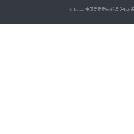
© Baidu
使用爱番番前必读
沪ICP备
NEW
HOT
暂时没有搜索结果…