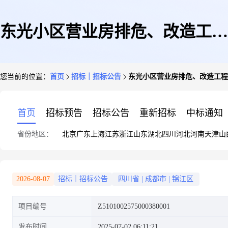
东光小区营业房排危、改造工程
您当前的位置：
首页
招标｜招标公告
东光小区营业房排危、改造工程
施工标段比选公告
首页
招标预告
招标公告
重新招标
中标通知
省份地区：
北京
广东
上海
江苏
浙江
山东
湖北
四川
河北
河南
天津
山
2026-08-07
招标｜招标公告
四川省
|
成都市
|
锦江区
项目编号
Z5101002575000380001
发布时间
2025-07-02 06:11:21