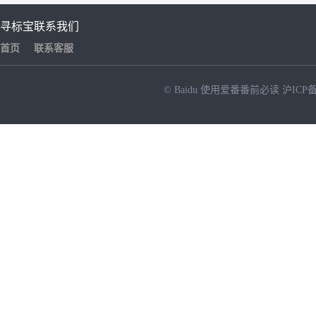
寻标宝
联系我们
首页
联系客服
© Baidu
使用爱番番前必读
沪ICP备
NEW
HOT
暂时没有搜索结果…