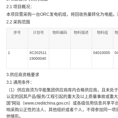
2.1 项目概况：
本项目需采购一台ORC发电机组，将回收热量转化为电能。
2.2 采购范围
序号
计划号
物料编码
物料描述
物料组
1
XC202511
04010005
0
19000040
3.供应商资格要求
3.1 通用条件：
（1）供应商须为华能集团供应商库内合格供应商，且未处
认定的因其产品/服务/工程引起的重大及以上质量事故或重
国”网站（www.creditchina.gov.cn）或各级
响采购公正性的法人、其他组织或者个人，不得参加同一项
他情形。