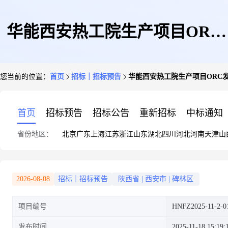
华能西安热工院生产项目ORC
您当前的位置：
首页
招标｜招标预告
华能西安热工院生产项目ORC发电机
发电机组设备采购(2025110054)
首页
招标预告
招标公告
重新招标
中标通知
省份地区：
北京
广东
上海
江苏
浙江
山东
湖北
四川
河北
河南
天津
山
询比采购公告
2026-08-08
招标｜招标预告
陕西省
|
西安市
|
碑林区
项目编号
HNFZ2025-11-2-0
发布时间
2025-11-18 15:19: