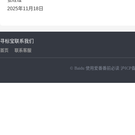
2025年11月18日
寻标宝
联系我们
首页
联系客服
© Baidu
使用爱番番前必读
沪ICP备
NEW
HOT