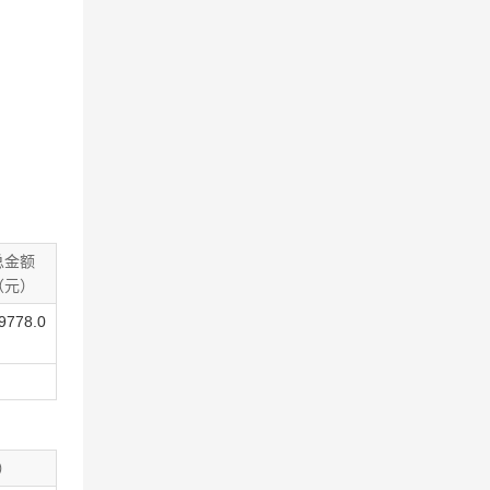
总金额
（元）
9778.0
）