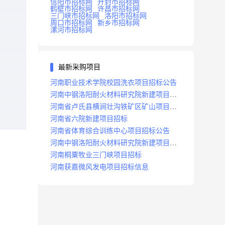
信阳市招标网
开封市招标网
鹤壁市招标网
许昌市招标网
三门峡市招标网
洛阳市招标网
周口市招标网
新乡市招标网
漯河市招标网
最新采购项目
河南职业技术学院校园洗衣项目招标公告
河南中钢洛阳耐火材料研究院新建项目招
标
河南省卢氏县横涧壮沟铁矿区矿山项目招
标公告
河南省六院新建项目招标
河南省体育综合训练中心项目招标公告
河南中钢洛阳耐火材料研究院新建项目招
标
河南桐粟牧业三门峡项目招标
河南获嘉微风发电项目招标信息