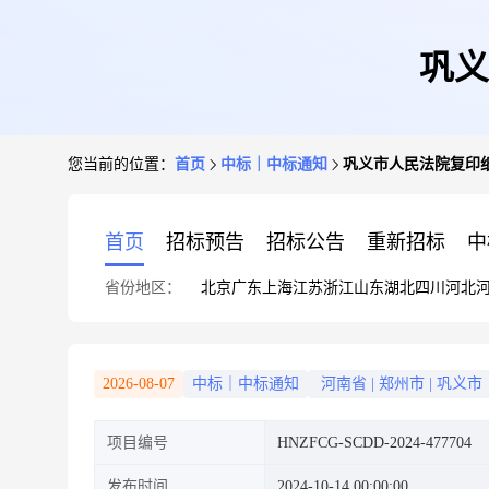
巩义
您当前的位置：
首页
中标｜中标通知
巩义市人民法院复印
首页
招标预告
招标公告
重新招标
中
省份地区：
北京
广东
上海
江苏
浙江
山东
湖北
四川
河北
2026-08-07
中标｜中标通知
河南省
|
郑州市
|
巩义市
项目编号
HNZFCG-SCDD-2024-477704
发布时间
2024-10-14 00:00:00