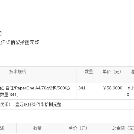
司
万玖仟柒佰柒拾捌元整
技术规格
数量
单价（元）
纸 百旺/PaperOne A4/70g/2包/500张/
341
￥58.0000
￥1
 数量:341;
0
写（人民币）: 壹万玖仟柒佰柒拾捌元整
述
数量
单价（元）
总金额（元