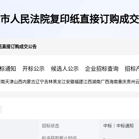
市人民法院复印纸直接订购成交
纸直接订购成交公告
标通知
开标公示
候选人公示
企业招标查询
招标
河南
天津
山西
内蒙古
辽宁
吉林
黑龙江
安徽
福建
江西
湖南
广西
海南
重庆
贵州
招标状态
中标｜中标通知
标书获取截止时间