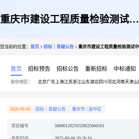
重庆市建设工程质量检验测试中
您当前的位置：
首页
招标｜答疑公告
重庆市建设工程质量检验测试中
心有限公司食堂食材供应及配送
首页
招标预告
招标公告
重新招标
中标通知
省份地区：
北京
广东
上海
江苏
浙江
山东
湖北
四川
河北
河南
天津
山
服务答疑补遗文件
2026-08-06
招标｜答疑公告
重庆市
|
渝中区
项目编号
50000120250320025060101
发布时间
2025-06-04 20:26:16