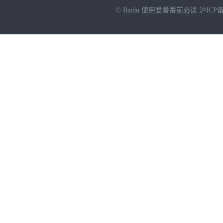
© Baidu
使用爱番番前必读
沪ICP备
NEW
HOT
暂时没有搜索结果…