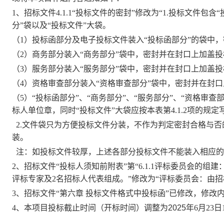
1、
招标文件
4.1.1“投标文件的密封
”
修改为
“1.投标文件包含
分”袋以及“投标文件”大袋。
（
1）投标函部分及电子投标文件装入“投标函部分”的袋中
（
2）商务部分装入“商务部分”袋中，密封并在封口上加盖
（
3）服务部分装入“服务部分”袋中，密封并在封口上加盖
（
4）资格审查部分装入“资格审查部分”袋中，密封并在封
（
5）“投标函部分”、“商务部分”、“服务部分”、“资格审
标人单位章，同时“投标文件”大袋应按本表第4.1.2项的规
2.文件袋只为方便投标文件分装，不作为判定密封合格与
装。
注：如投标文件较厚，上述各部分投标文件不能装入相应的
2、
招标文件
“投标人须知前附表”第“6.1.1评标委员会的
评标专家及2名招标人代表组成。”修改为“评标委员会：由
3、招标文件“第六章 投标文件格式中投标函”已修改，修改
4
、本项目投标截止时间（开标时间）调整为
2025年
6
月
23
日