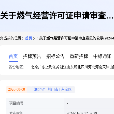
关于燃气经营许可证申请审查意
您当前的位置：
首页
关于燃气经营许可证申请审查意见的公示(2024-0
见的公示(2024-03号)
首页
招标预告
招标公告
重新招标
中标通知
省份地区：
北京
广东
上海
江苏
浙江
山东
湖北
四川
河北
河南
天津
山
2026-08-08
湖北省
|
荆门市
|
东宝区
项目编号
发布时间
2024-11-07 12:32:29