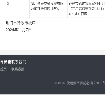
3
湖北楚云交通投资有限
钟祥市磷矿镇喻家村七组
公司钟祥西区加气站
（二广高速襄荆段
1641+
400
处）西区
荆门市行政审批局
2024
年
11
月
7
日
寻标宝
联系我们
首页
联系客服
© Baidu
使用爱番番前必读
沪ICP备
NEW
HOT