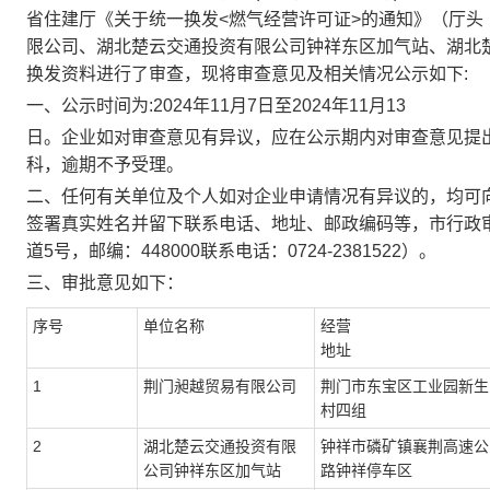
省住建厅
《关于统一换发
<
燃气经营许可证
>
的通知》
（厅头
限公司、湖北楚云交通投资有限公司钟祥东区加气站、湖北
换发资料
进行了审查，现将审查意见
及相关情况公示
如下
:
一、
公示时间为
:
2024
年
11
月
7
日至
2024
年
11
月
13
日。企业如对审查意见有异议，应在公示期内对审查意见提
科
，逾期不予受理。
二、任何有关单位及个人如对企业申请情况有异议的，均可
签署真实姓名并留下联系电话、地址、邮政编码等
，市行政
道
5
号，
邮编：
44
8000
联系电话：
0724-2381522
）
。
三
、审批意见如下：
序号
单位名称
经营
地址
1
荆门昶越贸易有限公司
荆门市东宝区工业园新生
村四组
2
湖北楚云交通投资有限
钟祥市磷矿镇襄荆高速公
公司钟祥东区加气站
路钟祥停车区