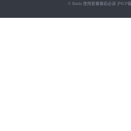
© Baidu
使用爱番番前必读
沪ICP备
NEW
HOT
暂时没有搜索结果…