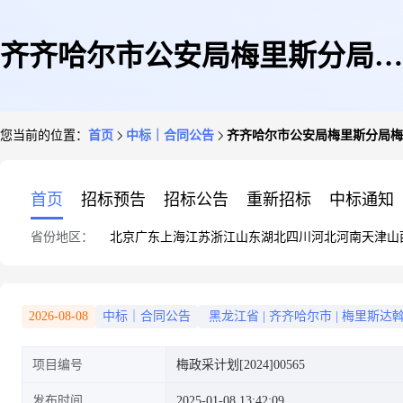
齐齐哈尔市公安局梅里斯分局梅
您当前的位置：
首页
中标｜合同公告
齐齐哈尔市公安局梅里斯分局梅
里斯区环城电子设备采购项目政
首页
招标预告
招标公告
重新招标
中标通知
省份地区：
北京
广东
上海
江苏
浙江
山东
湖北
四川
河北
河南
天津
山
府采购合同公告
2026-08-08
中标｜合同公告
黑龙江省
|
齐齐哈尔市
|
梅里斯达
项目编号
梅政采计划[2024]00565
发布时间
2025-01-08 13:42:09