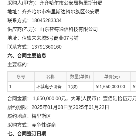
采购人(甲方)：齐齐哈尔市公安局梅里斯分局
地址：齐齐哈尔市梅里斯达斡尔族区公安局
联系方式：18045283334
供应商(乙方)：山东智铸通信科技有限公司
地址：佰盛未来城5号商业07号铺
联系方式：13791360160
六、合同主要信息
主要标的：
序号
名称
数量(单位)
单价(元)
1
环城电子设备
1(项)
￥1,650,000.00
￥
合同金额： 1,650,000.00元，大写(人民币)：壹佰陆拾伍万
履约期限：2025年01月08日至2025年01月22日
履约地点：梅里斯区
采购方式：竞争性磋商
七、合同签订日期