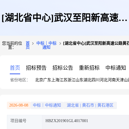
[湖北省中心]武汉至阳新高速公
您当前的位
首
中标｜中标
[湖北省中心]武汉至阳新高速公路黄
置：
页
通知
路黄石段机电工程设计施工总承
首页
招标预告
招标公告
重新招标
中标通知
省份地区：
北京
广东
上海
江苏
浙江
山东
湖北
四川
河北
河南
天津
山
包招标武汉至阳新高速公路黄石
2026-08-08
中标｜中标通知
湖北省
|
黄石市
|
黄石港区
项目编号
HBZX201901GL4017001
段机电工程设计施工总承包