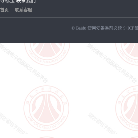
寻标宝
联系我们
首页
联系客服
© Baidu
使用爱番番前必读
沪ICP备
NEW
HOT
暂时没有搜