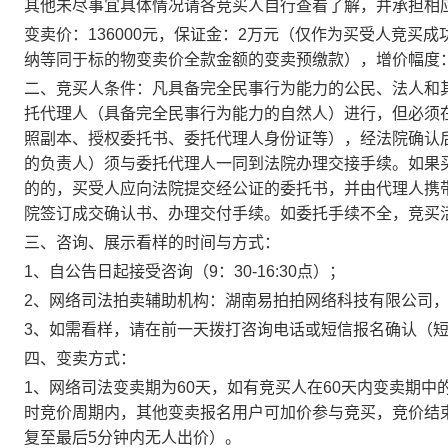
其他未尽事宜具体情况请各竞买人自行查看了解，并承担相
变卖价：
136000
元，保证金：
2
万元（
仅作为买受人竞买成
纳等同于标的物变卖价全款金额的变卖预缴款
），增价幅度
二、竞买人条件：凡具备完全民事行为能力的公民、法人和
托代理人（具备完全民事行为能力的自然人）进行，但必须
照副本、授权委托书、委托代理人身份证等），经法院确认
的负责人）须与委托代理人一同到法院办理交接手续。如果
的的，买受人应向法院提交经公证的委托书，并由代理人携
院签订成交确认书、办理交付手续。如委托手续不全，竞买
三、咨询、展示看样的时间与方式：
1
、自公告日起接受咨询（
9
：
30-16:30
点）；
2
、
网络司法拍卖辅助机构：湖南易拍拍网络科技有限公司
3
、如需看样，请在前一天拨打咨询电话或短信报名确认（
四、变卖方式：
1
、网络司法变卖期为
60
天，如有竞买人在
60
天内变卖期中
时竞价周期内，其他变卖报名用户可加价参与竞买，竞价结
复至最后
5
分钟内无人出价）。