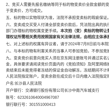
2
、竞买人需要先报名缴纳等同于标的物变卖价全款金额的
于变卖价，方可成交。
五、标的物以实物现状为准，法院不承担变卖标的瑕疵保证
六、变卖成交买受人付清全部变卖价款后，凭法院出具的执
部门办理标的物权属变更手续。
本次拍（变）卖标的物转让
理权证所需相关费用按照国家有关法律法规，由相应主体承
七
、对上述标的权属有异议者，请于
2024
年
7
月
8
日
前与本院
八、与本标的物有利害关系的当事人可参加竞拍，不参加竞
九、变卖竞价前意向竞买人须在京东网注册账号并通过实名
金，具体要求请阅读竞价页面内的《竞拍须知》及阿里网络
卖结束后未能竞得者冻结的保证金自动解冻，冻结期间不计
人民法院指定账户，变卖余款在成交后十日内缴入法院指定
户名
:
长沙县人民法院
开户银行：
交通银行股份有限公司长沙中南汽车城支行
账号：
6232610640004967087
银行联行号：
301551000413