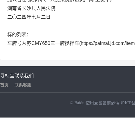
湖南省长沙县人民法院
二〇二四年七月二日
标的列表：
车牌号为苏CMY650三一牌搅拌车(https://paimai.jd.com/item
寻标宝
联系我们
首页
联系客服
© Baidu
使用爱番番前必读
沪ICP备
NEW
HOT