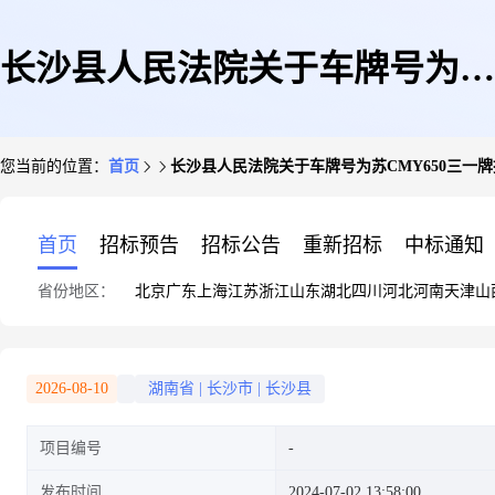
长沙县人民法院关于车牌号为苏
您当前的位置：
首页
长沙县人民法院关于车牌号为苏CMY650三一牌
CMY650三一牌搅拌车(变卖)的
首页
招标预告
招标公告
重新招标
中标通知
省份地区：
北京
广东
上海
江苏
浙江
山东
湖北
四川
河北
河南
天津
山
公告
2026-08-10
湖南省
|
长沙市
|
长沙县
项目编号
发布时间
2024-07-02 13:58:00