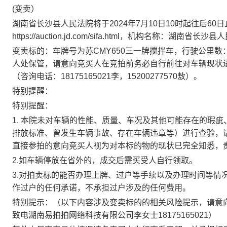
(
变卖）
湖南省长沙县人民法院将于
2024
年
7
月
10
日
10
时
起
往后
60
日
https://auction.jd.com/sifa.html
，机构名称：湖南省长沙县人
变卖标的：车牌号为
苏
CMY650
三一牌搅拌车，行驶公里数
人处保管，请意向竞买人在竞拍前务必自行前往对车辆现状
（咨询电话：
18175165021
李，
15200277570
敖）。
特别提醒：
特别提醒：
1.
本院未对车辆的性能、质量、车况及其他可能存在的瑕疵
排放标准、曾发生车辆事故、存在车辆违章等）进行查验，
直接参拍的意向竞买人视为对本标的物的现状已完全知悉，
2.
如车辆停放在省外的，成交后需买受人自行领取。
3.
对拍卖标的能否办理上牌、过户等手续以及办理时间等情
作过户的任何承诺，不承担过户涉及的任何费用。
特别提示：（以下内容涉及变卖标的的相关风险提示，请意
致电湖南易拍拍网络科技有限公司李女士
18175165021
）