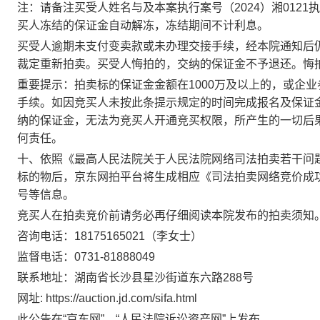
注：请备注买受人姓名与及本案执行案号（
2024
）湘
0121
执
买人冻结的保证金自动解冻，冻结期间不计利息。
买受人逾期未支付变卖款或未办理交接手续，经本院通知后
裁定重新拍卖。买受人悔拍的，交纳的保证金不予退还。悔
重要提示：
拍
卖标的保证金金额在
1000
万及以上的，或企业
手续。如因竞买人未按此条提示规定的时间完成报名及保证
纳的保证金，无法为竞买人开通竞买权限，所产生的一切后
何责任。
十、依照《最高人民法院关于人民法院网络司法
拍
卖若干问
标的物后，京东网拍平台将生成相应《司法
拍
卖网络竞价成
号等信息。
竞买人在
拍
卖竞价前请务必再仔细阅读本院发布的
拍
卖须知
咨询电话：
18175165021
（李女士）
监督电话：
0731-81888049
联系地址：湖南省长沙县星沙街道东六路
288
号
网址
:
https://auction.jd.com/sifa.html
此公告在“京东网”、“人民法院诉讼资产网”上发布。