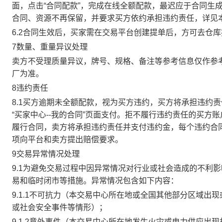
面，点击“合同配款”，完成在线全额配款，最迟应于合同生成当
合同、资源不再保留，并要求买方依约承担违约责任，详见
6.2合同生效后，买家需在交易平台创建提单后，方可去仓
7数量、重量异议处理
卖方不受理质量异议，牌号、规格、备注等参考信息仅作参
厂为准。
8违约责任
8.1买方逾期未全额配款，视为买方违约，买方将承担违约
“买家中心--我的合同”页面支付。拒不履行违约责任的买
履行合同，卖方将承担违约责任并支付违约金，每个违约合同
项向平台和卖方提出赔偿要求。
9交易异常情况处理
9.1为避免交易过程中因异常情况对行业或社会造成的不利
易和临时闭市等措施。异常情况包含如下内容：
9.1.1不可抗力（本交易中心所在地或全国其他部分区域
或社会安全事件等情形）；
9.1.2意外事件（本交易中心所在地发生火灾或电力供应出