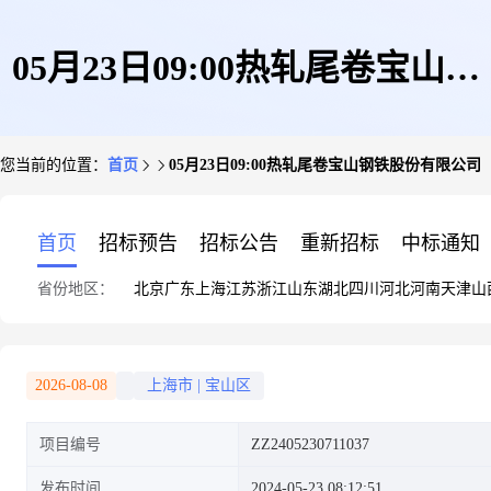
05月23日09:00热轧尾卷宝山钢
您当前的位置：
首页
05月23日09:00热轧尾卷宝山钢铁股份有限公司
铁股份有限公司
首页
招标预告
招标公告
重新招标
中标通知
省份地区：
北京
广东
上海
江苏
浙江
山东
湖北
四川
河北
河南
天津
山
2026-08-08
上海市
|
宝山区
项目编号
ZZ2405230711037
发布时间
2024-05-23 08:12:51