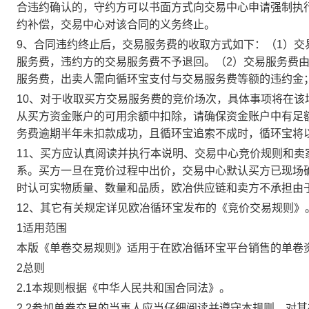
合违约确认的，守约方可以书面方式向交易中心申请强制执
约补偿，交易中心对该合同的义务终止。
9、合同违约终止后，交易服务费的收取方式如下：（1）
服务费，违约方的交易服务费不予退回。（2）交易服务费
服务费，出卖人需向循环宝支付与交易服务费等额的违约金
10、对于收取买方交易服务费的竞价场次，具体事项将在
从买方资金账户的可用余额中扣除，请确保资金账户中有足
务费逾期半年未扣款成功，且循环宝追索不成时，循环宝将
11、买方应认真阅读并执行本说明、交易中心竞价规则和
系。买方一旦在竞价过程中出价，交易中心默认买方已现场
时认可实物质量、数量和品质，欧冶供应链和卖方不承担由
12、其它有关规定详见欧冶循环宝发布的《竞价交易规则》
1适用范围
本版《单卷交易规则》适用于在欧冶循环宝平台销售的单卷
2总则
2.1本规则根据《中华人民共和国合同法》。
2.2参加单卷交易的当事人应当仔细阅读并遵守本规则，对