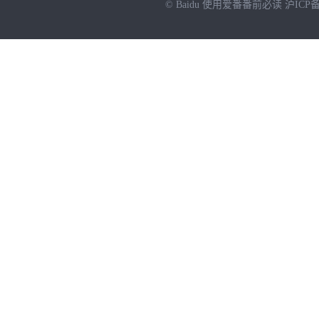
© Baidu
使用爱番番前必读
沪ICP备
NEW
HOT
暂时没有搜索结果…