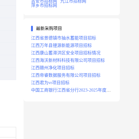
吉安市招标网
九江市招标网
萍乡市招标网
最新采购项目
江西省景德镇市抽水蓄能项目招标
江西万年县锂源新能源项目招标
江西康山蓄滞洪区安全项目招标情况
江西海沃新材料科技有限公司项目招标
江西赣州净化项目招标
江西帝睿数据服务有限公司项目招标
江西君为vr项目招标
中国工商银行江西省分行2023-2025年度补
充医疗保险项目招标公告