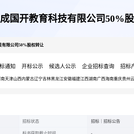
成国开教育科技有限公司50%
有限公司50%股权转让
标通知
开标公示
候选人公示
企业招标查询
招标
河南
天津
山西
内蒙古
辽宁
吉林
黑龙江
安徽
福建
江西
湖南
广西
海南
重庆
贵州
招标状态
招标｜招标公告
标书获取截止时间