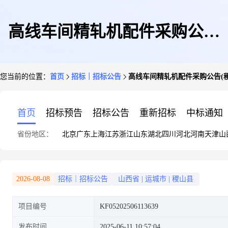
高线车间精轧机配件采购公告
您当前的位置：
首页
招标｜招标公告
高线车间精轧机配件采购公告(
(稷山县铭福钢铁制品有限公司-
首页
招标预告
招标公告
重新招标
中标通知
省份地区：
北京
广东
上海
江苏
浙江
山东
湖北
四川
河北
河南
天津
山
采购部)
2026-08-08
招标｜招标公告
山西省
|
运城市
|
稷山县
项目编号
KF05202506113639
发布时间
2025-06-11 10:57:04