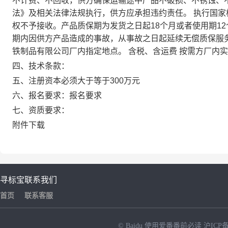
不计费、不回收，供方确保运输途中产品不破损、不锈蚀、
法》及相关法律法规执行，供方应承担违约责任。 执行国
权不予接收。产品质保期为发货之日起18个月或者使用期12
期内因供方产品造成的事故，从事故之日起延续无偿质保服
铁制品有限公司厂内指定地点。 含税、含运费 按需方厂内
四、技术条款：
五、注册资本必须大于等于300万元
六、报名要求：报名要求
七、资质要求：
附件下载
寻标宝
联系我们
首页
联系客服
© Baidu
使用爱番番前必读
沪ICP备