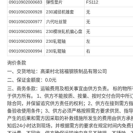
09010902000683
弹性垫片
FS112
09010902000928
230减径机锥套
无
09010902000977
六代吐丝管
无
09010902000981
230模块轧机偏心盘
无
09010902000993
230轧辊轴
左
09010902000994
230轧辊轴
右
询价条款
一、交货地址：高渠村北铭福钢铁制品有限公司
二、保证金额度：0.0元
三、商务条款：运输费用及相关事宜由供方负责。 标的物
于供方所有。 1、供方不能按质、按量、按时交付合同中所
除合同，并保留追究供方责任的权利；2、供方在接到需方
备验收使用条件；3、供方必须严格按照需方要求供货、指
产生的后果和需方因采取的补救措施所发生的费用由供方承
知后24小时达到现场，并根据需方的要求在规定时间内免费