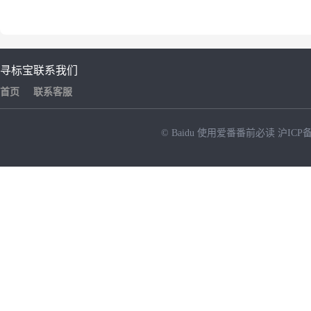
寻标宝
联系我们
首页
联系客服
© Baidu
使用爱番番前必读
沪ICP备
NEW
HOT