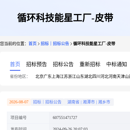
循环科技能星工厂-皮带
您当前的位置：
首页
招标｜招标公告
循环科技能星工厂-皮带
首页
招标预告
招标公告
重新招标
中标通知
省份地区：
北京
广东
上海
江苏
浙江
山东
湖北
四川
河北
河南
天津
山
2026-08-07
招标｜招标公告
湖南省
|
湘潭市
|
湘乡市
项目编号
607551471727
发布时间
2024-09-26 20:07:03