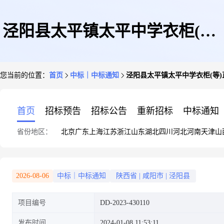
泾阳县太平镇太平中学衣柜(等)
您当前的位置：
首页
中标｜中标通知
泾阳县太平镇太平中学衣柜(等
直接订购成交公告
首页
招标预告
招标公告
重新招标
中标通知
省份地区：
北京
广东
上海
江苏
浙江
山东
湖北
四川
河北
河南
天津
山
2026-08-06
中标｜中标通知
陕西省
|
咸阳市
|
泾阳县
项目编号
DD-2023-430110
发布时间
2024-01-08 11:53:11