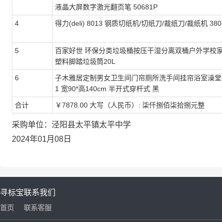
液晶大屏数字激光翻页笔 50681P
4
得力(deli) 8013 钢质切纸机/切纸刀/裁纸刀/裁纸机 380
5
百家好世 环保分类垃圾桶按压干湿分离双桶户外学校
塑料脚踏垃圾筒20L
6
子木雅居定制男女卫生间门帘厕所洗手间挂帘浴室澡堂
1 宽90*高140cm 半开式穿杆式 黑
合计
￥7878.00 大写（人民币）: 柒仟捌佰柒拾捌元整
采购单位：泾阳县太平镇太平中学
2024年01月08日
寻标宝
联系我们
首页
联系客服