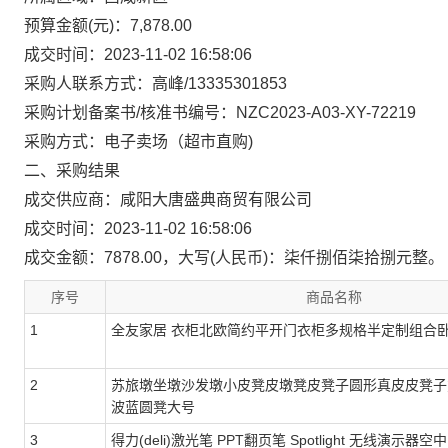
预算金额(元)：7,878.00
成交时间：2023-11-02 16:58:06
采购人联系方式：高峰/13335301853
采购计划备案书/核准书编号：NZC2023-A03-XY-72219
采购方式：电子卖场（超市直购)
二、采购结果
成交供应商：咸阳大唐盛典商贸有限公司
成交时间：2023-11-02 16:58:06
成交金额：7878.00，大写(人民币)：柒仟捌佰柒拾捌元整。
序号
商品名称
1
全友家居 衣柜北欧简约平开门衣柜多规格半定制组合卧室
2
苏旅墩坐墩沙发墩小皮凳皮墩凳皮凳子圆形真皮皮凳子
波蓝圆凳大号
3
得力(deli)激光笔 PPT翻页笔 Spotlight 无线演示器空