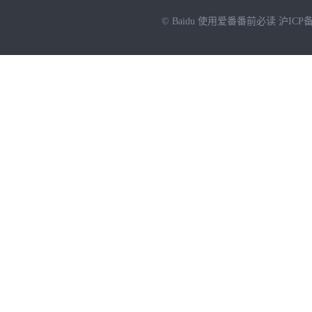
© Baidu
使用爱番番前必读
沪ICP备
NEW
HOT
暂时没有搜索结果…