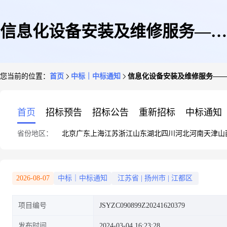
信息化设备安装及维修服务——
您当前的位置：
首页
中标｜中标通知
信息化设备安装及维修服务——
结果公示
首页
招标预告
招标公告
重新招标
中标通知
省份地区：
北京
广东
上海
江苏
浙江
山东
湖北
四川
河北
河南
天津
山
2026-08-07
中标｜中标通知
江苏省
|
扬州市
|
江都区
项目编号
JSYZC090899Z20241620379
发布时间
2024-03-04 16:23:28