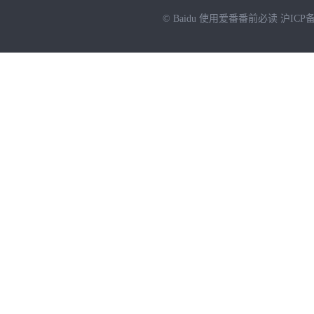
© Baidu
使用爱番番前必读
沪ICP备
NEW
HOT
暂时没有搜索结果…