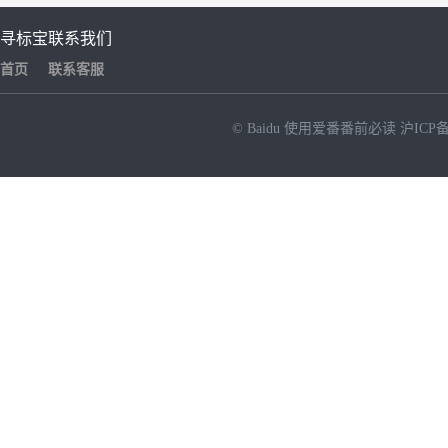
寻标宝
联系我们
首页
联系客服
© Baidu
使用爱番番前必读
沪ICP备
NEW
HOT
暂时没有搜索结果…