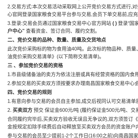
2.交易方式:本次交易活动采取网上公开竞价交易方式进行,
心官网登录国家粮食交易平台参与交易,会员下单交易前,应
3.登录:交易会员通过国家粮食交易中心官方网站
(
)
登录“国
户中心”
查看资金、签订合同、履约交割。
二、竞价交易的品种、数量、质量及交货地点
此次竞价采购标的物为食用油40吨。此次标的物品种、质量
油竞价采购交易清单》(以下简称交易清单)。
三
、参加竞价交易的资格
1.市县级储备油的卖方为依法注册或具有经营资格的国内食
2.参加交易的买卖双方须按要求办理南昌国家粮食交易中心
四、竞价交易的规则
1.有意向参与交易的会员自主参加,成交后视同认可交易清单
2.
买卖双方
预交
保证金600元/吨
(履约保证金500元/吨、交
合同履约完毕后,买卖双方验收无误且无争议的,双方须签订
金按规定扣除手续费后自动释放至买卖双方会员的资金账户
参与交易的会员至少提前1-2个工作日(16:00之前)向南