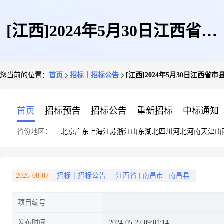
[江西]2024年5月30日江西省市
您当前的位置：
首页
招标｜招标公告
[江西]2024年5月30日江西
县级储备油竞价采购交易公告
首页
招标预告
招标公告
重新招标
中标通知
省份地区：
北京
广东
上海
江苏
浙江
山东
湖北
四川
河北
河南
天津
山
2026-08-07
招标｜招标公告
江西省
|
南昌市
|
南昌县
项目编号
发布时间
2024-05-27 09:01:14