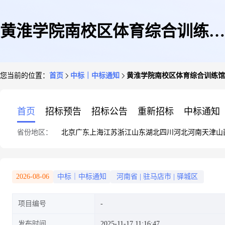
黄淮学院南校区体育综合训练馆
您当前的位置：
首页
中标｜中标通知
黄淮学院南校区体育综合训练馆等部
等部位屋面渗漏整修项目-成交
首页
招标预告
招标公告
重新招标
中标通知
省份地区：
北京
广东
上海
江苏
浙江
山东
湖北
四川
河北
河南
天津
山
结果公示2025-11-17
2026-08-06
中标｜中标通知
河南省
|
驻马店市
|
驿城区
项目编号
发布时间
2025-11-17 11:16:47