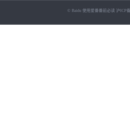
© Baidu
使用爱番番前必读
沪ICP备
NEW
HOT
暂时没有搜索结果…