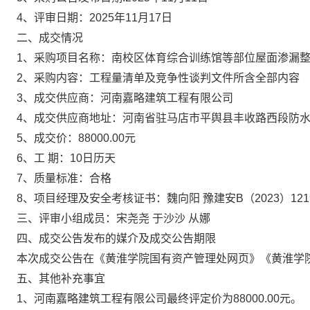
4
、评审日期：2025年11月17日
二、成交情况
1
、采购项目名称：南校区体育综合训练馆等部位屋面渗漏
2
、采购内容：工程量清单及竞争性谈判文件所含全部内容
3
、成交供应商：河南嘉略建筑工程有限公司
4
、成交供应商地址：河南省驻马店市平舆县丰收路西段防水大
5
、成交价：
88000.00
元
6
、工 期：10日历天
7
、质量标准：合格
8
、项目经理及安全考核证书：魏向阳 豫建安B（2023）1219
三、
评审小组成员：宋尧尧 于沙沙 从娜
四、成交公告发布的媒介及成交公告期限
本次成交公告在《
黄淮学院国有资产管理处
网页》《
黄淮学
五、其他补充事宜
1
、河南嘉略建筑工程有限公司最终评定价为88000.00元。