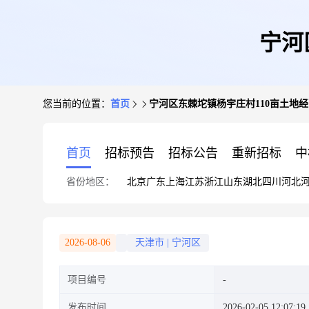
宁河
您当前的位置：
首页
宁河区东棘坨镇杨宇庄村110亩土地
首页
招标预告
招标公告
重新招标
中
省份地区：
北京
广东
上海
江苏
浙江
山东
湖北
四川
河北
2026-08-06
天津市
|
宁河区
项目编号
发布时间
2026-02-05 12:07:19