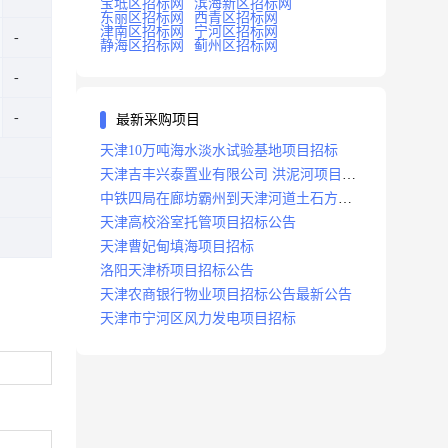
宝坻区招标网
滨海新区招标网
东丽区招标网
西青区招标网
津南区招标网
宁河区招标网
静海区招标网
蓟州区招标网
最新采购项目
天津10万吨海水淡水试验基地项目招标
天津吉丰兴泰置业有限公司 洪泥河项目招
标工程
中铁四局在廊坊霸州到天津河道土石方工
程项目招标
天津高校浴室托管项目招标公告
天津曹妃甸填海项目招标
洛阳天津桥项目招标公告
天津农商银行物业项目招标公告最新公告
天津市宁河区风力发电项目招标