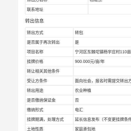
联系地址
转出信息
转出方式
转包
是否属于再次转出
是
项目名称
宁河区东棘坨镇杨宇庄村110
挂牌价格
900.000元/亩/年
转让相关其他条件
受让方条件
面向社会，报名时需提交转出
转出用途
农业种植
是否缴纳保证金
否
缴纳形式
电汇
挂牌期满，处理方式
延长信息发布（不变更挂牌条
土地性质
家庭承包地