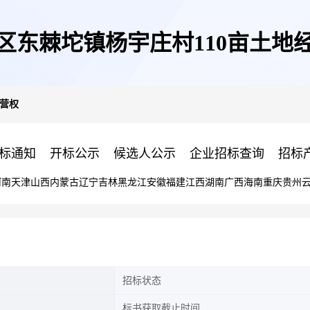
区东棘坨镇杨宇庄村110亩土地
经营权
标通知
开标公示
候选人公示
企业招标查询
招标
河南
天津
山西
内蒙古
辽宁
吉林
黑龙江
安徽
福建
江西
湖南
广西
海南
重庆
贵州
招标状态
标书获取截止时间