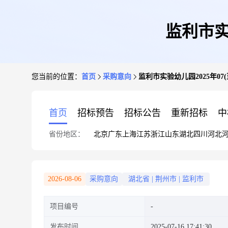
监利市实
您当前的位置：
首页
采购意向
监利市实验幼儿园2025年07
首页
招标预告
招标公告
重新招标
中
省份地区：
北京
广东
上海
江苏
浙江
山东
湖北
四川
河北
2026-08-06
采购意向
湖北省
|
荆州市
|
监利市
项目编号
发布时间
2025-07-16 17:41:30