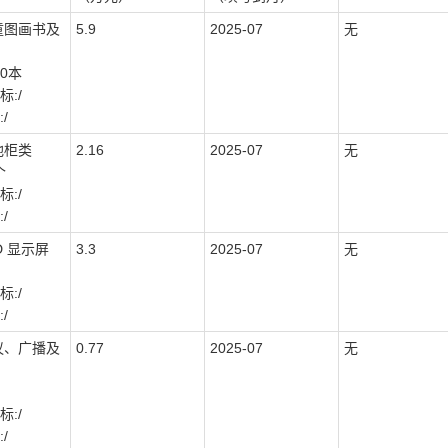
童图画书及
5.9
2025-07
无
00本
:/
/
他柜类
2.16
2025-07
无
个
:/
/
D 显示屏
3.3
2025-07
无
:/
/
议、广播及
0.77
2025-07
无
:/
/