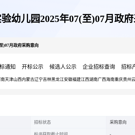
验幼儿园2025年07(至)07月政
(至)07月政府采购意向
标通知
开标公示
候选人公示
企业招标查询
招标
河南
天津
山西
内蒙古
辽宁
吉林
黑龙江
安徽
福建
江西
湖南
广西
海南
重庆
贵州
招标状态
采购意向
标书获取截止时间