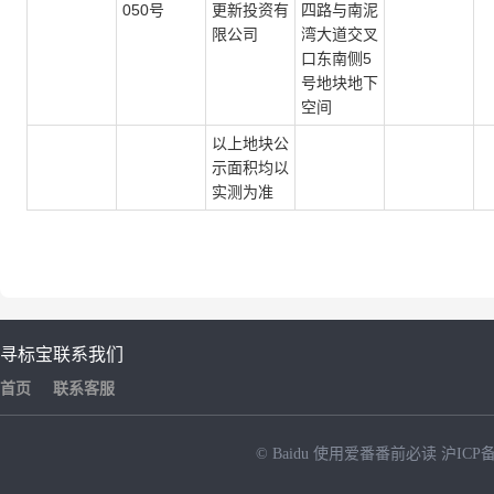
050号
更新投资有
四路与南泥
限公司
湾大道交叉
口东南侧5
号地块地下
空间
以上地块公
示面积均以
实测为准
寻标宝
联系我们
首页
联系客服
© Baidu
使用爱番番前必读
沪ICP备