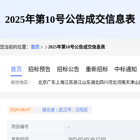
2025年第10号公告成交信息表
您当前的位置：
首页
2025年第10号公告成交信息表
首页
招标预告
招标公告
重新招标
中标通知
省份地区：
北京
广东
上海
江苏
浙江
山东
湖北
四川
河北
河南
天津
山
2026-08-07
湖北省
|
武汉市
|
汉阳区
项目编号
发布时间
2025-07-03 10:17:03