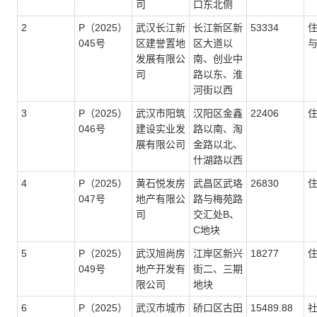
司
口东北侧
2
P（2025）
武汉长江新
长江新区新
53334
045号
区建誉置地
区大道以
发展有限公
南、创业中
司
路以东、淮
河街以西
3
P（2025）
武汉市阳筑
汉阳区金鑫
22406
046号
建设实业发
路以南、淘
展有限公司
金路以北、
什湖路以西
4
P（2025）
黄石悦发房
武昌区武珞
26830
047号
地产有限公
路与梅苑路
司
交汇处B、
C地块
5
P（2025）
武汉旭尚房
江岸区新兴
18277
049号
地产开发有
街二、三期
限公司
地块
6
P（2025）
武汉市城市
硚口区古田
15489.88