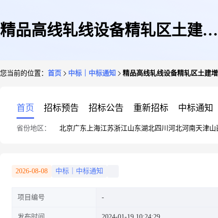
精品高线轧线设备精轧区土建增
您当前的位置：
首页
中标｜中标通知
精品高线轧线设备精轧区土建增
补材料采购
首页
招标预告
招标公告
重新招标
中标通知
省份地区：
北京
广东
上海
江苏
浙江
山东
湖北
四川
河北
河南
天津
山
2026-08-08
中标｜中标通知
项目编号
发布时间
2024-01-19 10:24:29