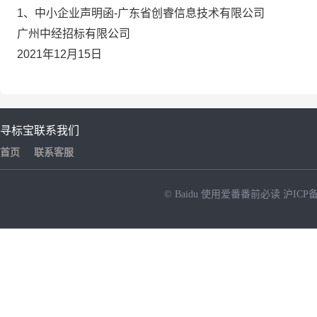
1、中小企业声明函-广东省创睿信息技术有限公司
广州中经招标有限公司
2021年12月15日
寻标宝
联系我们
首页
联系客服
© Baidu
使用爱番番前必读
沪ICP备
NEW
HOT