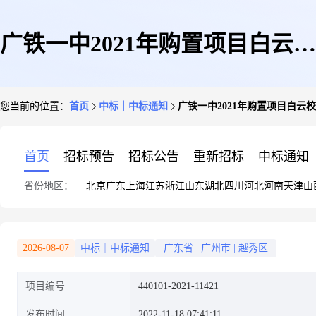
广铁一中2021年购置项目白云校
您当前的位置：
首页
中标｜中标通知
广铁一中2021年购置项目白云
区实验室中标结果公告
首页
招标预告
招标公告
重新招标
中标通知
省份地区：
北京
广东
上海
江苏
浙江
山东
湖北
四川
河北
河南
天津
山
2026-08-07
中标｜中标通知
广东省
|
广州市
|
越秀区
项目编号
440101-2021-11421
发布时间
2022-11-18 07:41:11