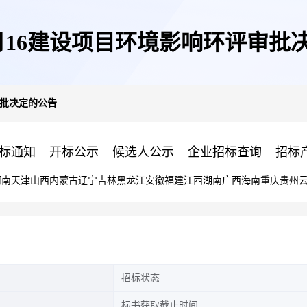
年8月16建设项目环境影响环评审批
审批决定的公告
标通知
开标公示
候选人公示
企业招标查询
招标
河南
天津
山西
内蒙古
辽宁
吉林
黑龙江
安徽
福建
江西
湖南
广西
海南
重庆
贵州
招标状态
标书获取截止时间