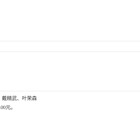
、戴精武、
叶荣森
0.00元。