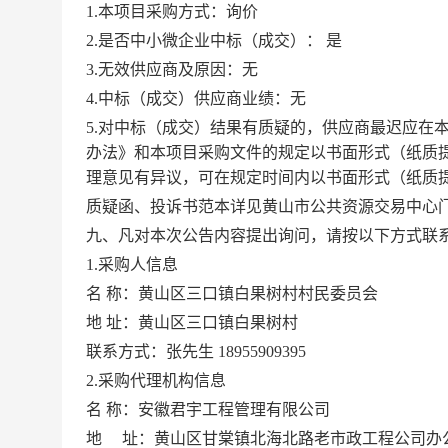
1.本项目采购方式：
询价
2.
是否中小微企业中标
（成交）
：
是
3
.
无效供应商及原因
：
无
4
.中标（成交）供应商业绩：
无
5
.对中标（成交）结果有质疑的，供应商最迟应在
办法》和本项目采购文件的规定
以书面形式（纸质
理意见有异议，可在规定时间内以书面形式（纸质
质疑函、投诉书范本详见黄山市公共资源交易中心
九
、凡对本次公告内容提出询问，请按以下方式联
1.采购人信息
名
称：黄山区三口镇白果树村村民委员会
地
址：黄山区三口镇白果树村
联系方式：张先生
18955909395
2.采购代理机构信息
名
称：安徽君宇工程管理有限公司
地
址：黄山区甘棠镇北海北路老市政工程公司办