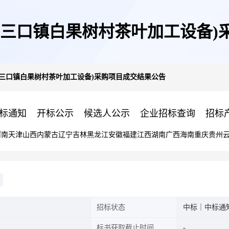
(三口镇白果树村茶叶加工设备)
(三口镇白果树村茶叶加工设备)采购项目成交结果公告
标通知
开标公示
候选人公示
企业招标查询
招标
河南
天津
山西
内蒙古
辽宁
吉林
黑龙江
安徽
福建
江西
湖南
广西
海南
重庆
贵州
招标状态
中标｜中标通
标书获取截止时间