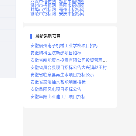
六安市招标网
淮北市招标网
滁州市招标网
阜阳市招标网
蚌埠市招标网
亳州市招标网
铜陵市招标网
安庆市招标网
最新采购项目
安徽宿州电子机械工业学校项目招标
安徽胸科医院新建项目招标
安徽省皖能资本投资有限公司投资管理系
统建设项目招标
安徽省凤台县项目招标公告大兴镇赵王村
安徽省临泉县再生水项目招标公示
安徽省棠溪抽水蓄能项目招标
安徽阜阳风电项目招标公告
安徽阜阳比亚迪工厂项目招标