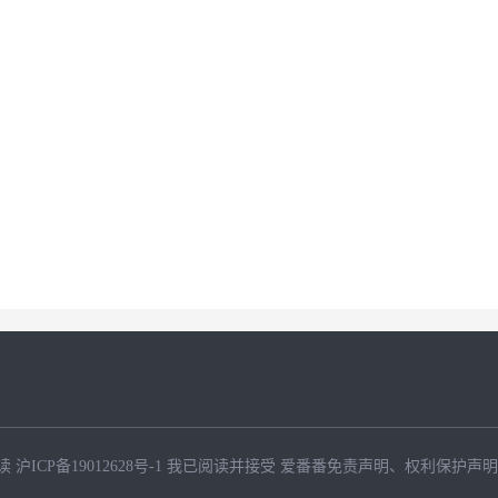
读
沪ICP备19012628号-1
我已阅读并接受
爱番番免责声明
、
权利保护声明