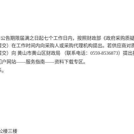
本公告期限届满之日起七个工作日内，按照财政部《政府采购质
提交
）
在工作时间内向采购人或采购代理机构提出。若供应商对
提交）
向
黄山市黄山区财政局
（联系电话：
0559-8536873）
门户网站
——服务指南——资料下载专区。
系。
公楼三楼