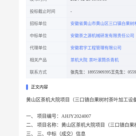
投标截止时间
招标单位
安徽省黄山市黄山区三口镇白果树
中标单位
安徽茶之源机械研发有限责任公司
代理单位
安徽君宇工程管理有限公司
相关产品
茶机大院
茶叶滚筒杀青机
联系方式
张先生：18955909395
王先生：0559-
正文内容
黄山区茶机大院项目（三口镇白果树村茶叶加工设
一、
项目编号：
AHJY202
4
0
07
二、
项目名称：黄山区茶机大院项目（三口镇白果
三、
三、中标（成交）信息