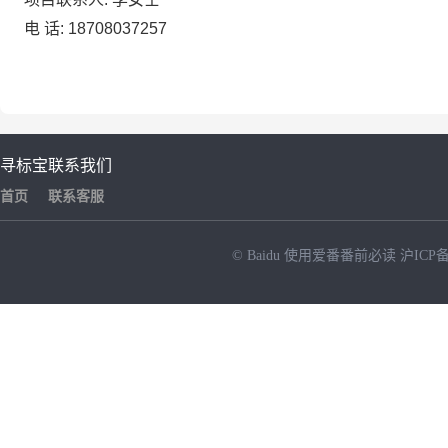
电 话:
18708037257
寻标宝
联系我们
首页
联系客服
© Baidu
使用爱番番前必读
沪ICP备
NEW
HOT