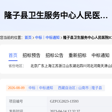
隆子县卫生服务中心人民医院
您当前的位置：
首页
中标｜中标通知
隆子县卫生服务中心人民医院IC
ICU设备采购项目(二次)中标(成
首页
招标预告
招标公告
重新招标
中标通知
省份地区：
北京
广东
上海
江苏
浙江
山东
湖北
四川
河北
河南
天津
山
交)结果公告
2026-08-09
中标｜中标通知
西藏自治区
|
山南市
|
隆子县
项目编号
GZFCG2023-13593
发布时间
2023-04-14 12:32:37