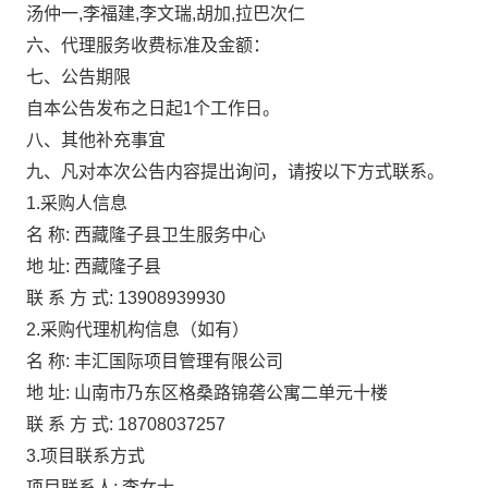
汤仲一,李福建,李文瑞,胡加,拉巴次仁
六、代理服务收费标准及金额：
七、公告期限
自本公告发布之日起1个工作日。
八、其他补充事宜
九、凡对本次公告内容提出询问，请按以下方式联系。
1.采购人信息
名 称:
西藏隆子县卫生服务中心
地 址:
西藏隆子县
联 系 方 式:
13908939930
2.采购代理机构信息（如有）
名 称:
丰汇国际项目管理有限公司
地 址:
山南市乃东区格桑路锦砻公寓二单元十楼
联 系 方 式:
18708037257
3.项目联系方式
项目联系人:
李女士