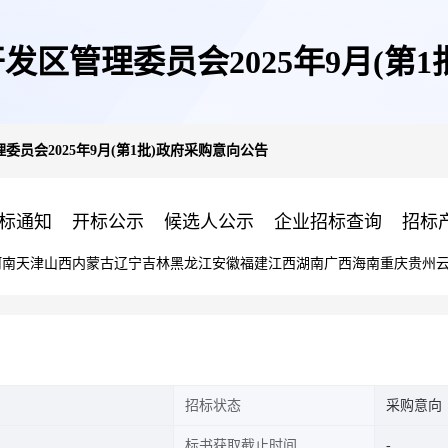
区管理委员会2025年9月(第
员会2025年9月(第1批)政府采购意向公告
标通知
开标公示
候选人公示
企业招标查询
招标
河南
天津
山西
内蒙古
辽宁
吉林
黑龙江
安徽
福建
江西
湖南
广西
海南
重庆
贵州
招标状态
采购意向
标书获取截止时间