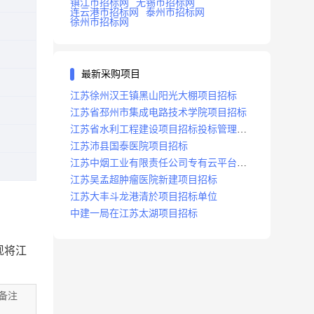
镇江市招标网
无锡市招标网
连云港市招标网
泰州市招标网
徐州市招标网
最新采购项目
江苏徐州汉王镇黑山阳光大棚项目招标
江苏省邳州市集成电路技术学院项目招标
江苏省水利工程建设项目招标投标管理办
法
江苏沛县国泰医院项目招标
江苏中烟工业有限责任公司专有云平台扩
容项目招标
江苏吴孟超肿瘤医院新建项目招标
江苏大丰斗龙港清於项目招标单位
中建一局在江苏太湖项目招标
现将江
备注