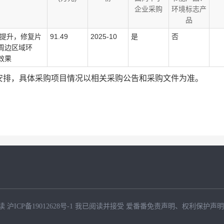
企业采购
环境标志产
品
持提升，修复片
91.49
2025-10
是
否
周边区域环
效果
安排，具体采购项目情况以相关采购公告和采购文件为准。
读
沪ICP备19012628号-1
我已阅读并接受
爱番番免责声明
、
权利保护声明