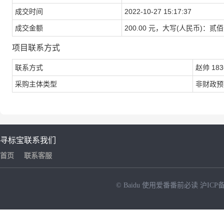
成交时间
2022-10-27 15:17:37
成交金额
200.00 元，大写(人民币)：贰
项目联系方式
联系方式
赵帅 183
采购主体类型
非财政预
寻标宝
联系我们
首页
联系客服
© Baidu
使用爱番番前必读
沪ICP备
NEW
HOT