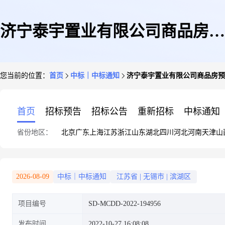
济宁泰宇置业有限公司商品房预
您当前的位置：
首页
中标｜中标通知
济宁泰宇置业有限公司商品房预
售许可房产测绘中介服务议价成
首页
招标预告
招标公告
重新招标
中标通知
省份地区：
北京
广东
上海
江苏
浙江
山东
湖北
四川
河北
河南
天津
山
交公告
2026-08-09
中标｜中标通知
江苏省
|
无锡市
|
滨湖区
项目编号
SD-MCDD-2022-194956
发布时间
2022-10-27 16:08:08