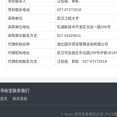
项目联系人
汪佳丽、郭栋
项目联系电话
027-87272618
采购单位
武汉工程大学
采购单位地址
东湖新技术开发区光谷一路206号
采购单位联系方式
027-81624611
代理机构名称
湖北国华项目管理咨询有限公司
代理机构地址
武汉市武昌区中北路109号中铁1818
代理机构联系方式
汪佳丽、郭栋 027-87272618
寻标宝
联系我们
首页
联系客服
© Baidu
使用爱番番前必读
沪ICP备