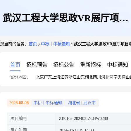
武汉工程大学思政VR展厅项目
您当前的位置：
首页
中标｜中标通知
武汉工程大学思政VR展厅项目
中标公告
首页
招标预告
招标公告
重新招标
中标通知
省份地区：
北京
广东
上海
江苏
浙江
山东
湖北
四川
河北
河南
天津
山
2026-08-06
中标｜中标通知
湖北省
|
武汉市
项目编号
ZB0103-202403-ZCHW0280
发布时间
2024-04-11 19:14:33