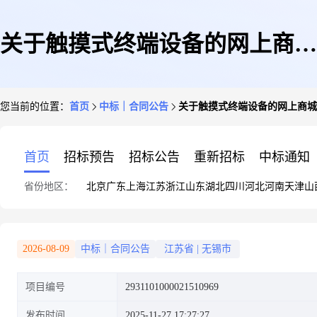
关于触摸式终端设备的网上商城
您当前的位置：
首页
中标｜合同公告
关于触摸式终端设备的网上商城
合同公告
首页
招标预告
招标公告
重新招标
中标通知
省份地区：
北京
广东
上海
江苏
浙江
山东
湖北
四川
河北
河南
天津
山
2026-08-09
中标｜合同公告
江苏省
|
无锡市
项目编号
2931101000021510969
发布时间
2025-11-27 17:27:27