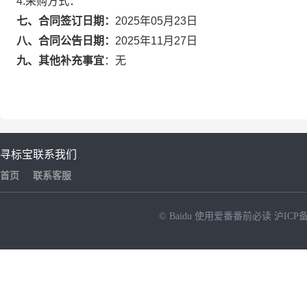
4.采购方式：
七、合同签订日期：
2025年05月23日
八、合同公告日期：
2025年11月27日
九、其他补充事宜
：
无
寻标宝
联系我们
首页
联系客服
© Baidu
使用爱番番前必读
沪ICP备
NEW
HOT