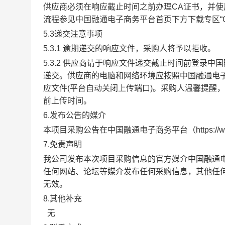
供应商必须在响应截止时间之前办理
CA证书，并使
流程参见中国
融通电子商务平台
首页下方下载专区
5.3递交注意事项
5
.
3
.1 逾期递交的
响应
文件，采购人将予以拒收。
5
.
3
.2 供应商请于
响应
文件递交截止时间前登录
中国
递交。供应商的电脑和网络环境应按照
中国融通电
应
文件
(平台自动关闭上传端口)。采购人温馨提醒
前上传时间。
6
.发布公告的媒介
本
项目采购
公告在
中国融通电子商务平台（
https:/
7.免责声明
我公司发布本次项目采购信息的官方媒介
中国融通
任何网站、论坛等媒介发布任何采购信息，其他任
无效。
8.其他补充
无