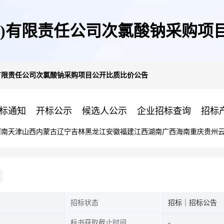
州)有限责任公司次氯酸钠采购项
)有限责任公司次氯酸钠采购项目公开比质比价公告
标通知
开标公示
候选人公示
企业招标查询
招标
河南
天津
山西
内蒙古
辽宁
吉林
黑龙江
安徽
福建
江西
湖南
广西
海南
重庆
贵州
招标状态
招标｜招标公告
标书获取截止时间