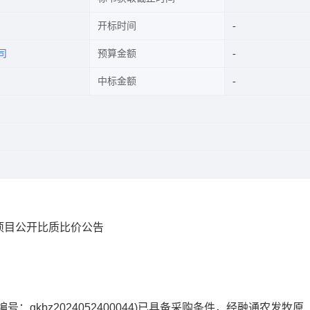
开标时间
司
预算金额
中标金额
项目公开比质比价公告
bz2024052400044)
已具备采购条件，经
融通农发牧原