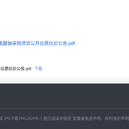
酸钠采购项目公开比质比价公告.pdf
质比价公告.pdf
下载
读
沪ICP备19012628号-1
我已阅读并接受
爱番番免责声明
、
权利保护声明