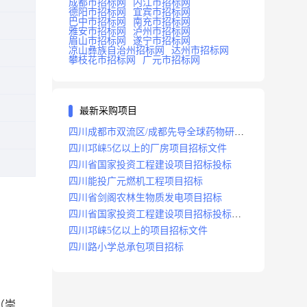
成都市招标网
内江市招标网
德阳市招标网
宜宾市招标网
巴中市招标网
南充市招标网
雅安市招标网
泸州市招标网
眉山市招标网
遂宁市招标网
凉山彝族自治州招标网
达州市招标网
攀枝花市招标网
广元市招标网
最新采购项目
四川成都市双流区/成都先导全球药物研发
生产基地(一期)(dj)项目招标标段
四川邛崃5亿以上的厂房项目招标文件
四川省国家投资工程建设项目招标投标
四川能投广元燃机工程项目招标
四川省剑阁农林生物质发电项目招标
四川省国家投资工程建设项目招标投标
2008年版
四川邛崃5亿以上的项目招标文件
四川路小学总承包项目招标
（崇