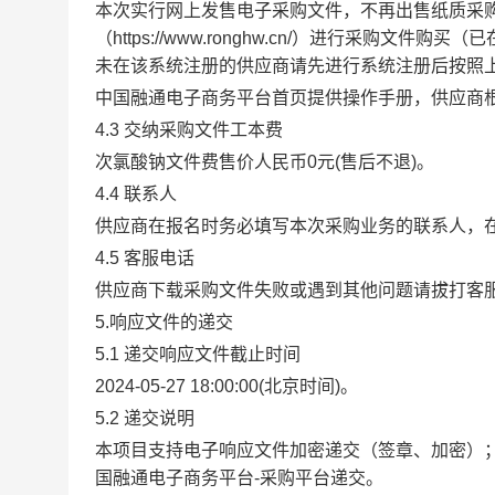
本次实行网上发售电子采购文件，不再出售纸质采
（
https://www.ronghw.cn/）进行采购文件
购买
（已
未在该系统注册的供应商请先进行系统注册后按照
中国
融通电子商务平台
首页提供操作手册，供应商
4.3 交纳采购文件
工本
费
次氯酸钠
文件费
售价人民币
0
元
(售后
不退
)。
4.4 联系人
供应商在
报名
时务必填写本次采购业务的联系人，
4.5 客服电话
供应商下载采购文件失败或遇到其他问题请拔打客
5.
响应
文件的递交
5.1 递交
响应
文件截止时间
2024-05-27 18:00:00
(北京时间)。
5.2 递交
说明
本项目支持电子
响应
文件加密递交（签章、加密）
国
融通电子商务平台
-采购平台
递交。