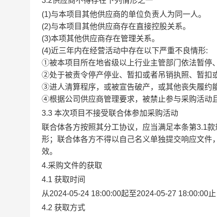
3.2供应商不得存在下列情形之一
(1)与本项目其他供应商的单位负责人为同一人。
(2)与本项目其他供应商存在直接控股关系。
(3)本项其他供应商存在管理关系。
(4)近三年内在经营活动中存在以下严重不良情形:
①被本项目所在地省级以上行业主管部门依法暂停
②处于被责令停产停业、暂扣或者吊销执照、暂扣
③进人清算程序，或被宣告破产，或其他丧失履约
④根据公司供应商管理要求，被禁止参与采购活动
3.3 本次项目
不接受
联合体参加采购活动
联合体各方按照其分工协议，应当满足本条第
3.
形；联合体各方不得以自己名义单独提交响应文件
效。
4
.
采购文件的获取
4.1 获取时间
从
2024-05-24 18:00:00
起
至
2024-05-27 18:00:00
止
4.2 获取方式