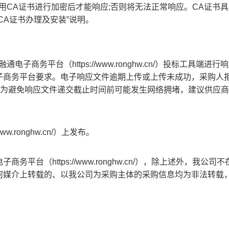
用CA证书进行加密后才能响应;否则将无法正常响应。CA证书
“CA证书办理及安装”说明。
融通电子商务
平台
（
https://www.ronghw.cn/
）投标工具端进行响
子商务
平台要求。电子
响应
文件逾期上传或上传未成功，采购人
，为避免
响应
文件递交截止时间前可能发生网络拥堵，建议供应商
/www.ronghw.cn/）
上发布。
电子商务平台（
https://www.ronghw.cn/）
，
除上述外，我公司不
何媒介上转载的、以我公司为采购主体的采购信息均为非法转载