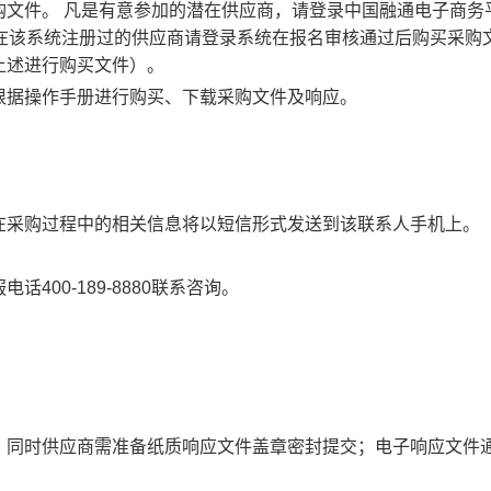
购文件。
凡是有意参加的潜在供应商，请登录中国融通电子商务
在该系统注册过的
供应商
请登录系统在报名审核通过后购买采购
上述进行购买文件）
。
根据操作手册进行购买、下载采购文件及响应。
在采购过程中的相关信息将以
短
信形式发送
到
该联系人手机上。
服电话
400-189-8880联系咨询。
；
同时供应商需准备纸质
响应
文件盖章密封提交
；
电子响应文件