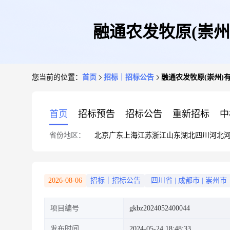
融通农发牧原(崇
您当前的位置：
首页
招标｜招标公告
融通农发牧原(崇州
首页
招标预告
招标公告
重新招标
中
省份地区：
北京
广东
上海
江苏
浙江
山东
湖北
四川
河北
2026-08-06
招标｜招标公告
四川省
|
成都市
|
崇州市
项目编号
gkbz2024052400044
发布时间
2024-05-24 18:48:33