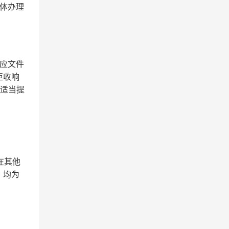
具体办理
应文件
拒收
响
适当提
在其他
，均为