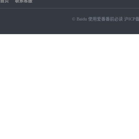
首页
联系客服
© Baidu
使用爱番番前必读
沪ICP备
NEW
HOT
暂时没有搜索结果…