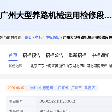
广州大型养路机械运用检修段关
您当前的位置：
首页
中标｜中标通知
广州大型养路机械运用检修段关
于2026年大机火灾报警控制器维
首页
招标预告
招标公告
重新招标
中标通知
省份地区：
北京
广东
上海
江苏
浙江
山东
湖北
四川
河北
河南
天津
山
保检测的结果公告
2026-08-07
中标｜中标通知
广东省
|
广州市
|
番禺区
项目编号
OQ002025111112310082
发布时间
2025-12-01 09:06:18