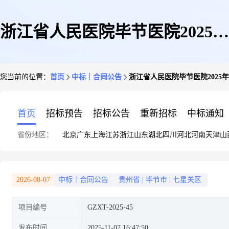
浙江省人民医院毕节医院2025年
您当前的位置：
首页
中标｜合同公告
浙江省人民医院毕节医院2025
检验科广惠院区生化试剂采购项
首页
招标预告
招标公告
重新招标
中标通知
省份地区：
北京
广东
上海
江苏
浙江
山东
湖北
四川
河北
河南
天津
山
目(A包)(三次)合同公告
2026-08-07
中标｜合同公告
贵州省
|
毕节市
|
七星关区
项目编号
GZXT-2025-45
发布时间
2025-11-07 16:47:50