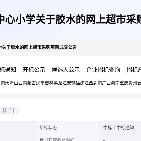
中心小学关于胶水的网上超市采
学关于胶水的网上超市采购项目成交公告
标通知
开标公示
候选人公示
企业招标查询
招标
河南
天津
山西
内蒙古
辽宁
吉林
黑龙江
安徽
福建
江西
湖南
广西
海南
重庆
贵州
|
桂平市
招标状态
中标｜中标通知
标书获取截止时间