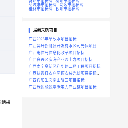
贺州市招标网
柳州市招标网
防城港市招标网
河池市招标网
桂林市招标网
钦州市招标网
最新采购项目
广西2023年旱改水项目招标
广西昊升新能源开发有限公司光伏项目招
标
广西电信局信息化改革项目招标
广西良兴区庆海产业园土方项目招标
广西南宁高新区利华路二期工程项目招标
广西扶绥县农户屋顶安装光伏项目招标公
告
广西宾阳生态南山陵园项目招标
广西绿色能源零碳电力产业链项目招标
购结果