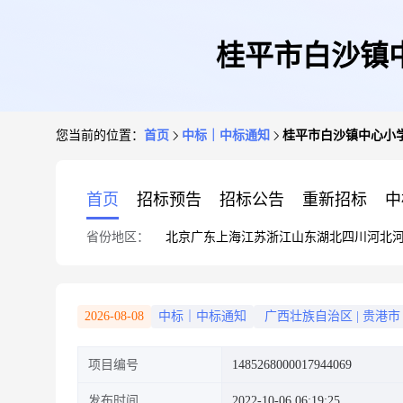
桂平市白沙镇
您当前的位置：
首页
中标｜中标通知
桂平市白沙镇中心小
首页
招标预告
招标公告
重新招标
中
省份地区：
北京
广东
上海
江苏
浙江
山东
湖北
四川
河北
2026-08-08
中标｜中标通知
广西壮族自治区
|
贵港市
项目编号
1485268000017944069
发布时间
2022-10-06 06:19:25