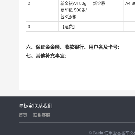
2
新金骐A4 80g
新金骐
A4 
复印纸 500张/
包8包/箱
3
【运费】
六、保证金金额、收款银行、用户名及卡号:
七、其他补充事宜:
寻标宝
联系我们
首页
联系客服
© Baidu
使用爱番番前必