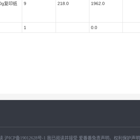
80g复印纸
9
218.0
1962.0
1
0.0
读
沪ICP备19012628号-1
我已阅读并接受
爱番番免责声明
、
权利保护声明