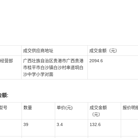
成交供应商地址
成交金额（元）
经营部
广西壮族自治区贵港市广西贵港
2094.6
市桂平市白沙镇白沙村串道垌白
沙中学小学对面
额:
型号
数量
单价(元)
成交金额
报价明
（元）
39
3.4
132.6