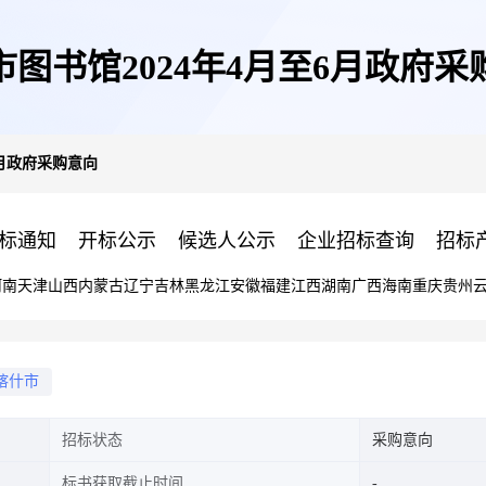
市图书馆2024年4月至6月政府采
6月政府采购意向
标通知
开标公示
候选人公示
企业招标查询
招标
河南
天津
山西
内蒙古
辽宁
吉林
黑龙江
安徽
福建
江西
湖南
广西
海南
重庆
贵州
喀什市
招标状态
采购意向
标书获取截止时间