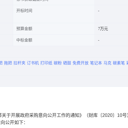
开标时间
预算金额
7万元
中标金额
把
拖把
拉杆夹
订书机
打印纸
碳粉
硒鼓
免费开放
笔记本
马克
碳素笔
关于开展政府采购意向公开工作的通知》（财库〔2020〕10号
意向公开
如下：