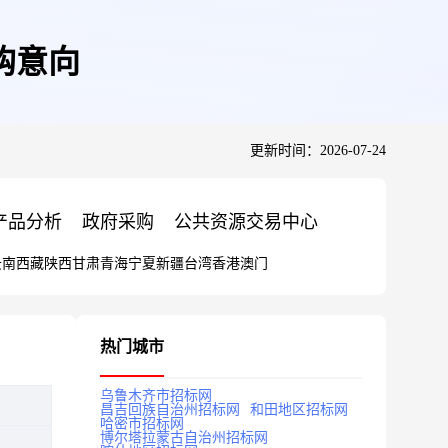
购意向
更新时间：2026-07-24
产品分析
政府采购
公共资源交易中心
云南
西藏
陕西
甘肃
青海
宁夏
新疆
台湾
香港
澳门
热门城市
乌鲁木齐市招标网
昌吉回族自治州招标网
和田地区招标网
哈密市招标网
博尔塔拉蒙古自治州招标网