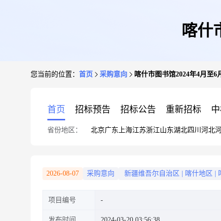
喀什
您当前的位置：
首页
采购意向
喀什市图书馆2024年4月至
首页
招标预告
招标公告
重新招标
中
省份地区：
北京
广东
上海
江苏
浙江
山东
湖北
四川
河北
2026-08-07
采购意向
新疆维吾尔自治区
|
喀什地区
|
项目编号
发布时间
2024-03-20 03:56:38