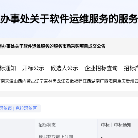
办事处关于软件运维服务的服务
道办事处关于软件运维服务的服务市场采购项目成交公告
标通知
开标公示
候选人公示
企业招标查询
招标
河南
天津
山西
内蒙古
辽宁
吉林
黑龙江
安徽
福建
江西
湖南
广西
海南
重庆
贵州
玛依市
|
克拉玛依区
招标状态
中标｜中标通知
标书获取截止时间