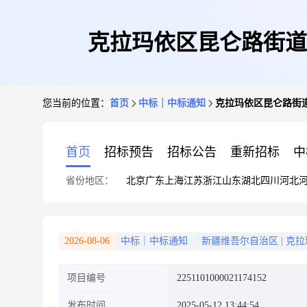
克拉玛依区昆仑路街道
您当前的位置：
首页
中标｜中标通知
克拉玛依区昆仑路街
首页
招标预告
招标公告
重新招标
中
省份地区：
北京
广东
上海
江苏
浙江
山东
湖北
四川
河北
2026-08-06
中标｜中标通知
新疆维吾尔自治区
|
克拉
项目编号
2251101000021174152
发布时间
2025-05-12 13:44:54