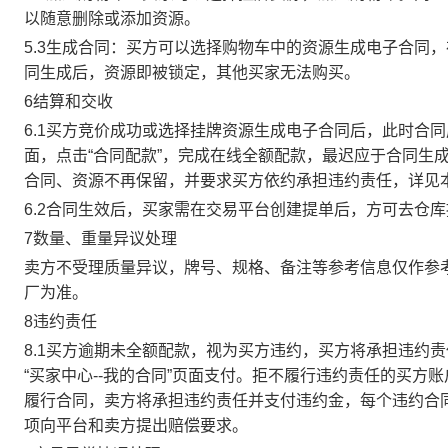
以随意删除或添加资源。
5.3生成合同：买方可以选择购物车中的资源生成电子合同
同生成后，资源即被锁定，其他买家无法购买。
6结算和交收
6.1买方竞价成功或选择挂牌资源生成电子合同后，此时合同
面，点击“合同配款”，完成在线全额配款，最迟应于合同生成当
合同、资源不再保留，并要求买方依约承担违约责任，详见
6.2合同生效后，买家需在交易平台创建提单后，方可去仓
7数量、重量异议处理
卖方不受理质量异议，牌号、规格、备注等参考信息仅作参
厂为准。
8违约责任
8.1买方逾期未全额配款，视为买方违约，买方将承担违约
“买家中心--我的合同”页面支付。拒不履行违约责任的买
履行合同，卖方将承担违约责任并支付违约金，每个违约合同
项向平台和卖方提出赔偿要求。