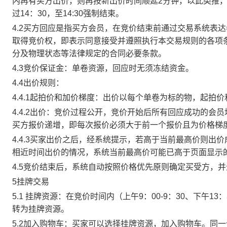
内再有买方出价，则再按新出价时间顺延2分钟，以此类推
过14：30，至14:30强制结束。
4.2买方回应是指买方会员，在竞价结束前通过交易系统表
取得竞价权，即表示同意接受并遵照执行本交易规则的各项
分及物理状态等法律规定的合同必要条款。
4.3竞价保证金：单卷资源，回应时无须冻结资金。
4.4出价规则：
4.4.1起拍价和加价梯度：出价以每个单卷为标的物，起拍
4.4.2出价：竞价过程公开，竞价开始后所有回应成功的
买方报价递增，即每次报价必须大于前一个报价且为价格梯
4.4.3买家出价之后，经系统提示，若高于当前最高价则
相近时间出价的情况，系统当前最高价可能已高于页面显示
4.5竞价结束后，系统自动按照价格优先原则确定买受方，
5挂牌交易
5.1 挂牌资源：在竞价时间内（上午9：00-9：30、下午1
转为挂牌资源。
5.2加入购物车：买家可以选择挂牌资源，加入购物车。同