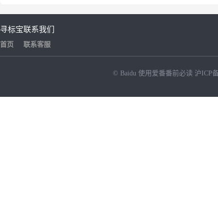
寻标宝
联系我们
首页
联系客服
© Baidu
使用爱番番前必读
沪ICP备
NEW
HOT
暂时没有搜索结果…