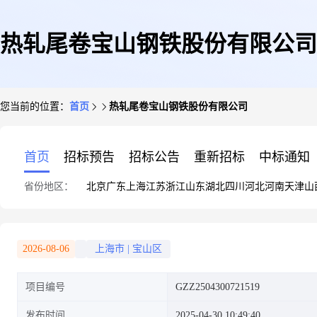
热轧尾卷宝山钢铁股份有限公司
您当前的位置：
首页
热轧尾卷宝山钢铁股份有限公司
首页
招标预告
招标公告
重新招标
中标通知
省份地区：
北京
广东
上海
江苏
浙江
山东
湖北
四川
河北
河南
天津
山
2026-08-06
上海市
|
宝山区
项目编号
GZZ2504300721519
发布时间
2025-04-30 10:49:40