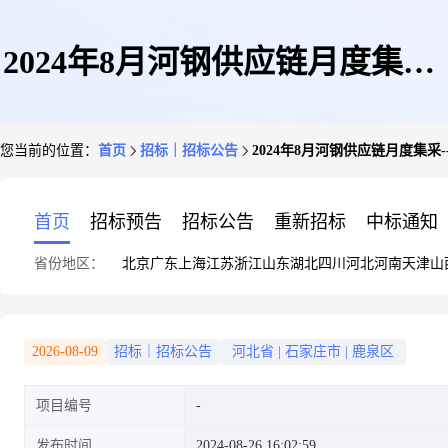
2024年8月河钢供应链月度集采-
您当前的位置：
首页
招标｜招标公告
2024年8月河钢供应链月度集采
-矿业人员定位卡特殊项目
首页
招标预告
招标公告
重新招标
中标通知
省份地区：
北京
广东
上海
江苏
浙江
山东
湖北
四川
河北
河南
天津
山
2026-08-09
招标｜招标公告
河北省
|
石家庄市
|
鹿泉区
项目编号
发布时间
2024-08-26 16:02:59