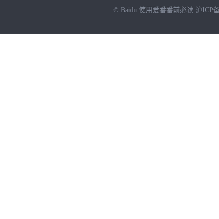
© Baidu
使用爱番番前必读
沪ICP备
NEW
HOT
暂时没有搜索结果…