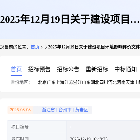
2025年12月19日关于建设项目环
您当前的位置：
首页
2025年12月19日关于建设项目环境影响评价文
境影响评价文件拟进行审查公示
首页
招标预告
招标公告
重新招标
中标通知
省份地区：
北京
广东
上海
江苏
浙江
山东
湖北
四川
河北
河南
天津
山
2026-08-08
浙江省
|
台州市
|
黄岩区
项目编号
发布时间
2025-12-19 16:48:25