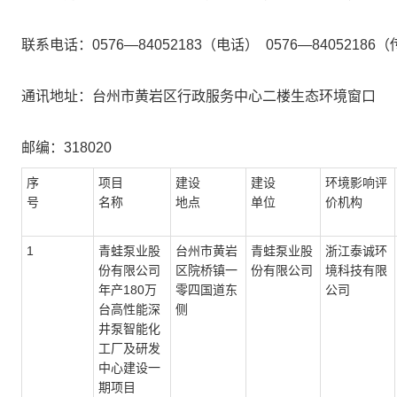
联系电话：
0576—84052183（电话） 0576—84052186
通讯地址：
台州市黄岩区行政服务中心二楼生态环境窗口
邮编：
318020
序
项目
建设
建设
环境影响评
号
名称
地点
单位
价机构
1
青蛙泵业股
台州市黄岩
青蛙泵业股
浙江泰诚环
份有限公司
区院桥镇一
份有限公司
境科技有限
年产
180万
零四国道东
公司
台高性能深
侧
井泵智能化
工厂及研发
中心建设一
期项目