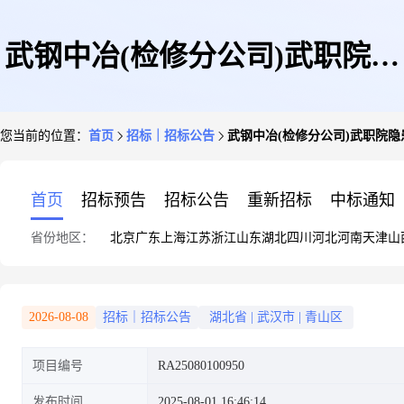
武钢中冶(检修分公司)武职院隐
您当前的位置：
首页
招标｜招标公告
武钢中冶(检修分公司)武职院
患整改项目电气材料采购采购公
首页
招标预告
招标公告
重新招标
中标通知
省份地区：
北京
广东
上海
江苏
浙江
山东
湖北
四川
河北
河南
天津
山
告(武钢中冶工业技术服务有限
2026-08-08
招标｜招标公告
湖北省
|
武汉市
|
青山区
项目编号
RA25080100950
公司-检修分公司)
发布时间
2025-08-01 16:46:14