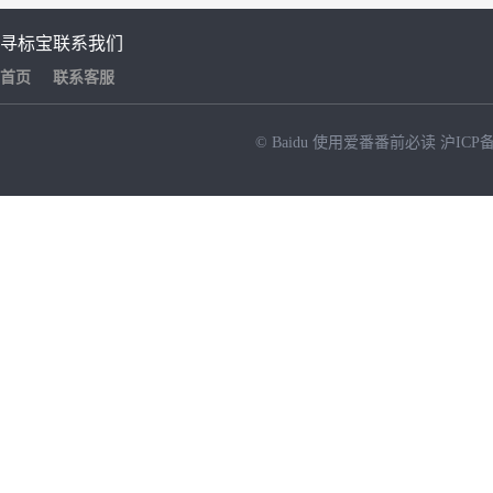
寻标宝
联系我们
首页
联系客服
© Baidu
使用爱番番前必读
沪ICP备
NEW
HOT
暂时没有搜索结果…