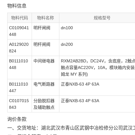
物料信息
物料代码
物料名称
规格型号
C0109041
明杆闸阀
dn100
448
A0129020
明杆闸阀
dn200
824
B0111010
中间继电器
RXM2AB2BD，DC24V，含底座，2触
448
触点容量AC220V，10A，模块箱内安
姆龙 MY 系列)
B0111010
电气断路器
正泰NXB-63 4P 63A
447
C0107015
分励脱扣器
正泰NXB-63 4P 63A
843
及辅助触点
询价条款
一、交货地址：湖北武汉市青山区武钢中冶检修分公司武汉