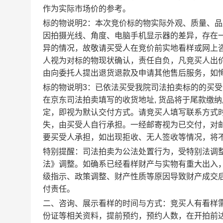
作为实际市场价的参考。
标的物说明2：本次竞价标的物实际外观、质量、
因拍摄光线、角度、电脑手机显示器的差异，存在
异的情况，故敬请买受人在竞价前实地看样或网上咨询
人视为对标的物现状确认，责任自负，凡竞买人出
由向委托人提出退货退款及申请其他售后服务，如
标的物说明3：已依法买受我院司法拍卖标的的买受
在京东司法拍卖填写的收货地址, 货品将于尾款缴
定，即视为默认交付方式。请竞买人填写联系方式
失，由买受人自行承担。一经邮寄视为已交付，对
要买受人承担，如出现拒收、无人签收等情况，将
特别提醒：司法拍卖为公法处置行为，受特别法调
法》调整。如确系已经看样财产与实物有重大出入
级指示、政策调整、财产性质等原因导致财产成交
付责任。
二、咨询、展示看样的时间与方式：竞买人有看样
份证等相关资料，提前预约，预约人数，在开拍前达