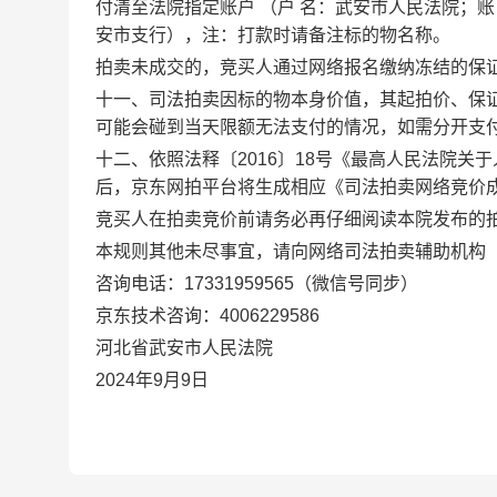
付清至法院指定账户
（户 名：武安市人民法院；账 号
安市支行），注：打款时请备注标的物名称。
拍卖未成交的，竞买人通过网络报名缴纳冻结的保
十一、司法拍卖因标的物本身价值，其起拍价、保
可能会碰到当天限额无法支付的情况，如需分开支
十二、依照法释〔2016〕18号《最高人民法院
后，京东网拍平台将生成相应《司法拍卖网络竞价
竞买人在拍卖竞价前请务必再仔细阅读本院发布的
本规则其他未尽事宜，请向网络司法拍卖辅助机构
咨询电话：17331959565（微信号同步）
京东技术咨询：4006229586
河北省武安市人民法院
2024年9月9日