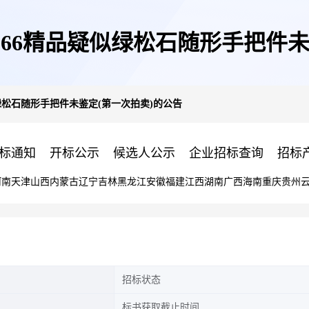
366精品疑似绿松石随形手把件未
绿松石随形手把件未鉴定(第一次拍卖)的公告
标通知
开标公示
候选人公示
企业招标查询
招标
河南
天津
山西
内蒙古
辽宁
吉林
黑龙江
安徽
福建
江西
湖南
广西
海南
重庆
贵州
招标状态
标书获取截止时间