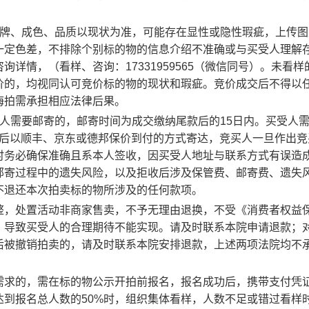
品牌、成色、品质以现状为准，可能存在显性或隐性瑕疵，上传图
一定色差，不排除个别标的物的信息介绍不准确或与买受人理解
详情，（看样、咨询：17331959565（微信同号）。未看样
价的，均视同认可竞价标的物的现状和瑕疵。竞价成交后不得以
悔拍需承担相应法律后果。
人需要邮寄的，邮寄时间为成交缴纳尾款后的15日内。买受人
纳后以顺丰、京东或德邦保价到付的方式寄达，竞买人一旦作出竞
时务必确保准确且系本人签收，因买受人地址与联系方式有误造
邮寄过程中的遗失风险，以及拒收后涉及保管费、邮寄费、遗失
不退还本次拍卖标的物所涉及的任何款项。
整，处置活动非商家售卖，不予无理由退换，不受《消费者权益
，导致买受人的合理期待不能实现。请及时联系本院申请退款；
后被撤销拍卖的，请及时联系本院安排退款，上述两项法院均不
需求的，需在标的物公示开拍前报名，报名成功后，携带支付凭
到报名总人数的50%时，组织集体看样，人数不足或错过看样