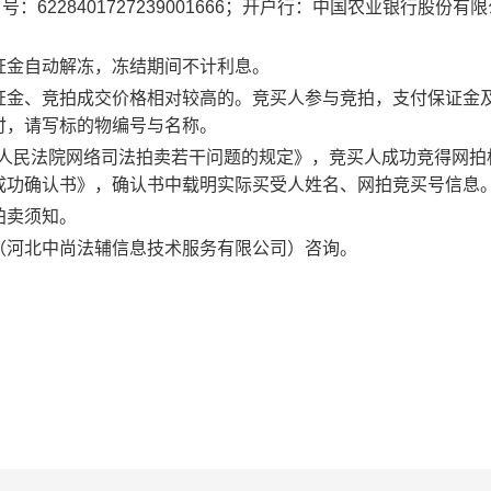
：6228401727239001666；开户行：中国农业银行股份有
证金自动解冻，冻结期间不计利息。
证金、竞拍成交价格相对较高的。竞买人参与竞拍，支付保证金
付，请写标的物编号与名称。
关于人民法院网络司法拍卖若干问题的规定》，竞买人成功竞得网拍
成功确认书》，确认书中载明实际买受人姓名、网拍竞买号信息
拍卖须知。
（河北中尚法辅信息技术服务有限公司）咨询。