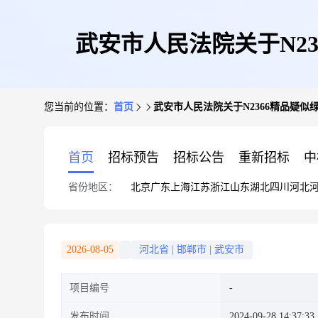
武安市人民法院关于N2
您当前的位置：
首页
武安市人民法院关于N2366精品疑似
首页
招标预告
招标公告
重新招标
中
省份地区：
北京
广东
上海
江苏
浙江
山东
湖北
四川
河北
2026-08-05
河北省
|
邯郸市
|
武安市
项目编号
发布时间
2024-09-28 14:37:33