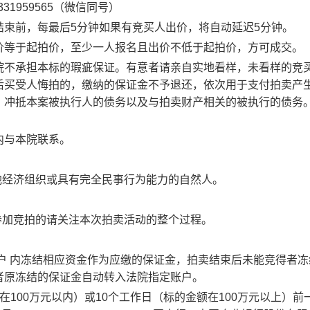
31959565（微信同号）
束前，每最后5分钟如果有竞买人出价，将自动延迟5分钟。
价等于起拍价，至少一人报名且出价不低于起拍价，方可成交。
院不承担本标的瑕疵保证。有意者请亲自实地看样，未看样的竞
后买受人悔拍的，缴纳的保证金不予退还，依次用于支付拍卖产
、冲抵本案被执行人的债务以及与拍卖财产相关的被执行的债务
内与本院联系。
他经济组织或具有完全民事行为能力的自然人。
参加竞拍的请关注本次拍卖活动的整个过程。
户
内冻结相应资金作为应缴的保证金，拍卖结束后未能竞得者冻
者原冻结的保证金自动转入法院指定账户。
100万元以内）或10个工作日（标的金额在100万元以上）前