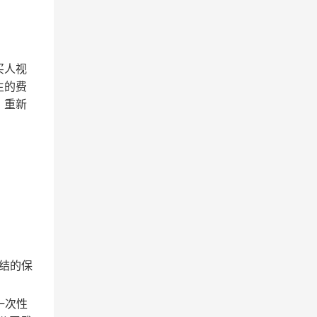
买人视
生的费
。重新
结的保
一次性