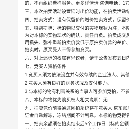
的，不再组织看样服务。更多详情请
咨询电话：173
三、本次拍卖活动设置延时出价功能，在拍卖活动结
四、拍卖方式：设有保留价的增价拍卖方式，保留
五、特别提醒：标的物以交付的实物现状为准，本
为对本标的实物现状的确认，责任自负。拍卖成交
用损失、弥补重新拍卖价款低于原拍卖价款的差价
拍卖时，原买受人不得参加竞买。
六、对上述标的权属有异议者，请于公告发布五日
七、竞买人资格条件
1.竞买人须为依法设立并有效存续的企业法人、其
2.竞买人须有良好的财务状况及支付能力。
3.与本标的物有利害关系的当事人可参加竞拍，不
八、本标的物优先购买权人相关说明：无
九、拍卖竞价前将通过网拍系统将在竞买人
京东账
证金自动解冻，冻结期间不计利息。本标的物竞得
十、拍卖余额须在拍卖结束后5个工作日（标的金额在